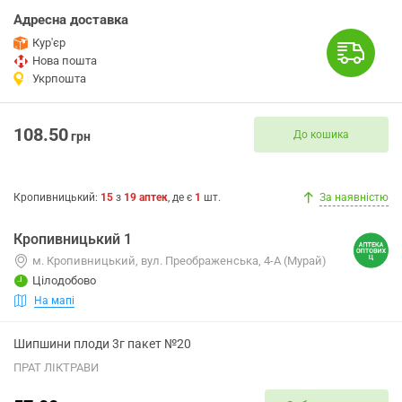
Адресна доставка
Кур'єр
Нова пошта
Укрпошта
108.50
До кошика
грн
Кропивницький
:
15
з
19
аптек
, де є
1
шт.
За наявністю
Кропивницький 1
м. Кропивницький, вул. Преображенська, 4-А (Мурай)
Цілодобово
На мапі
Шипшини плоди 3г пакет №20
ПРАТ ЛІКТРАВИ