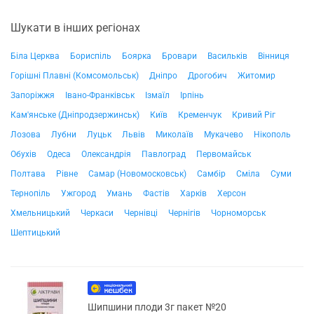
Шукати в інших регіонах
Біла Церква
Бориспіль
Боярка
Бровари
Васильків
Вінниця
Горішні Плавні (Комсомольськ)
Дніпро
Дрогобич
Житомир
Запоріжжя
Івано-Франківськ
Ізмаїл
Ірпінь
Кам'янське (Дніпродзержинськ)
Київ
Кременчук
Кривий Ріг
Лозова
Лубни
Луцьк
Львів
Миколаїв
Мукачево
Нікополь
Обухів
Одеса
Олександрія
Павлоград
Первомайськ
Полтава
Рівне
Самар (Новомосковськ)
Самбір
Сміла
Суми
Тернопіль
Ужгород
Умань
Фастів
Харків
Херсон
Хмельницький
Черкаси
Чернівці
Чернігів
Чорноморськ
Шептицький
Шипшини плоди 3г пакет №20