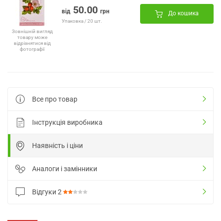
50.00
від
грн
До кошика
Упаковка / 20 шт.
Зовнішній вигляд
товару може
відрізнятися від
фотографії
Все про товар
Інструкція виробника
Наявність і ціни
Аналоги і замінники
Відгуки
2