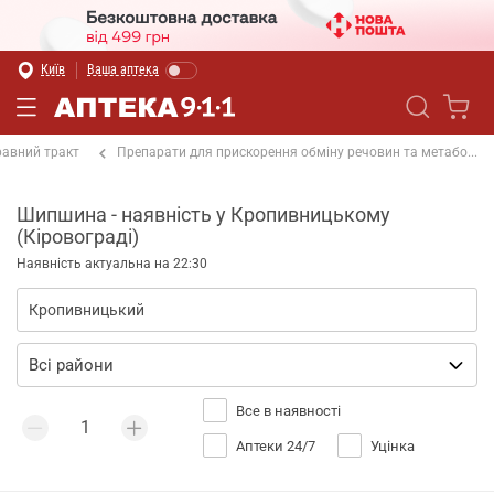
Київ
Ваша аптека
равний тракт
Препарати для прискорення обміну речовин та метабо...
Шипшина - наявність у Кропивницькому
(Кіровограді)
Наявність актуальна на 22:30
Все в наявності
Аптеки 24/7
Уцінка