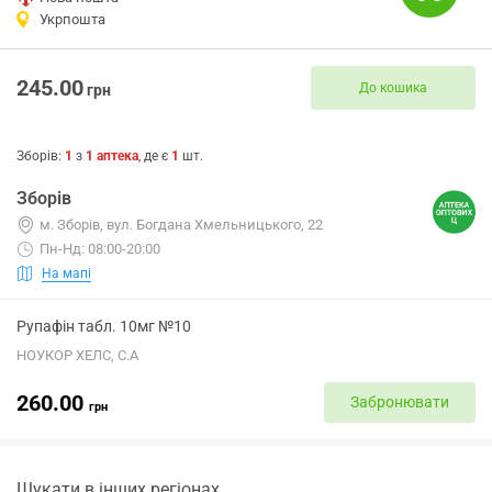
Укрпошта
245.00
До кошика
грн
Зборів
:
1
з
1
аптека
, де є
1
шт.
Зборів
м. Зборів, вул. Богдана Хмельницького, 22
Пн-Нд: 08:00-20:00
На мапі
Рупафін табл. 10мг №10
НОУКОР ХЕЛС, С.А
260.00
Забронювати
грн
Шукати в інших регіонах