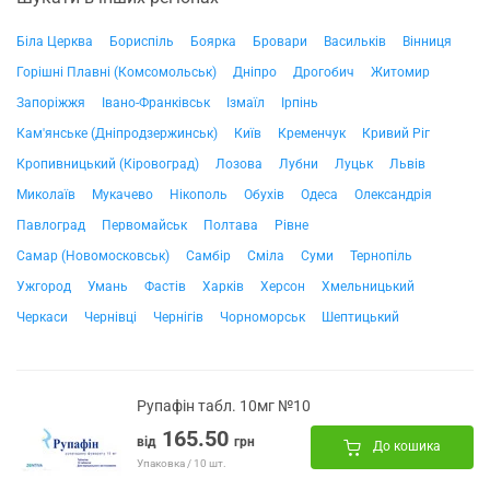
Біла Церква
Бориспіль
Боярка
Бровари
Васильків
Вінниця
Горішні Плавні (Комсомольськ)
Дніпро
Дрогобич
Житомир
Запоріжжя
Івано-Франківськ
Ізмаїл
Ірпінь
Кам'янське (Дніпродзержинськ)
Київ
Кременчук
Кривий Ріг
Кропивницький (Кіровоград)
Лозова
Лубни
Луцьк
Львів
Миколаїв
Мукачево
Нікополь
Обухів
Одеса
Олександрія
Павлоград
Первомайськ
Полтава
Рівне
Самар (Новомосковськ)
Самбір
Сміла
Суми
Тернопіль
Ужгород
Умань
Фастів
Харків
Херсон
Хмельницький
Черкаси
Чернівці
Чернігів
Чорноморськ
Шептицький
Рупафін табл. 10мг №10
165.50
від
грн
До кошика
Упаковка / 10 шт.