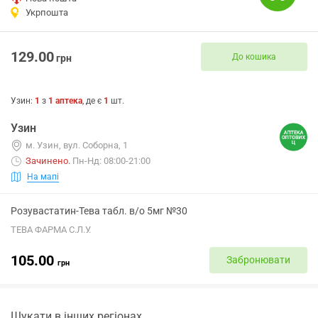
Укрпошта
129.00
До кошика
грн
Узин
:
1
з
1
аптека
, де є
1
шт.
Узин
м. Узин, вул. Соборна, 1
Зачинено
.
Пн-Нд: 08:00-21:00
На мапі
Розувастатин-Тева табл. в/о 5мг №30
ТЕВА ФАРМА С.Л.У.
105.00
Забронювати
грн
Шукати в інших регіонах