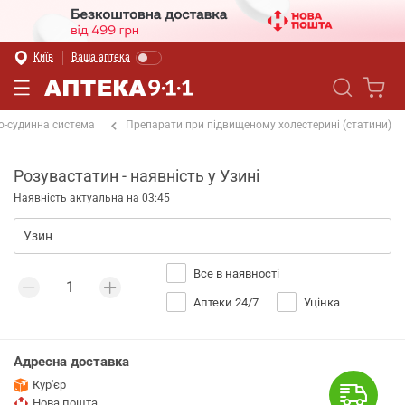
Київ
Ваша аптека
о-судинна система
Препарати при підвищеному холестерині (статини)
Розувастатин - наявність у Узині
Наявність актуальна на 03:45
Все в наявності
Аптеки 24/7
Уцінка
Адресна доставка
Кур'єр
Нова пошта