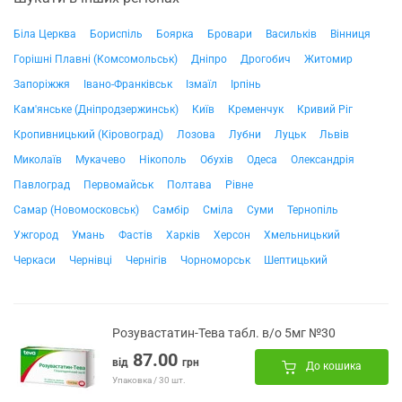
Біла Церква
Бориспіль
Боярка
Бровари
Васильків
Вінниця
Горішні Плавні (Комсомольськ)
Дніпро
Дрогобич
Житомир
Запоріжжя
Івано-Франківськ
Ізмаїл
Ірпінь
Кам'янське (Дніпродзержинськ)
Київ
Кременчук
Кривий Ріг
Кропивницький (Кіровоград)
Лозова
Лубни
Луцьк
Львів
Миколаїв
Мукачево
Нікополь
Обухів
Одеса
Олександрія
Павлоград
Первомайськ
Полтава
Рівне
Самар (Новомосковськ)
Самбір
Сміла
Суми
Тернопіль
Ужгород
Умань
Фастів
Харків
Херсон
Хмельницький
Черкаси
Чернівці
Чернігів
Чорноморськ
Шептицький
Розувастатин-Тева табл. в/о 5мг №30
87.00
від
грн
До кошика
Упаковка / 30 шт.