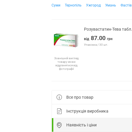
Суми
Тернопіль
Ужгород
Умань
Фастів
Розувастатин-Тева табл
87.00
від
грн
Упаковка / 30 шт.
Зовнішній вигляд
товару може
відрізнятися від
фотографії
Все про товар
Інструкція виробника
Наявність і ціни