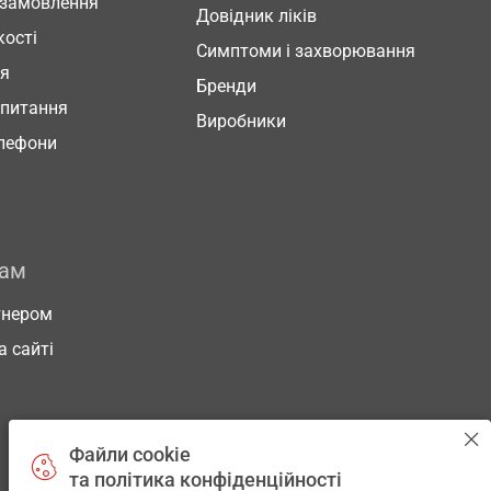
 замовлення
Довідник ліків
кості
Симптоми і захворювання
ня
Бренди
 питання
Виробники
елефони
рам
тнером
а сайті
Файли cookie
та політика конфіденційності