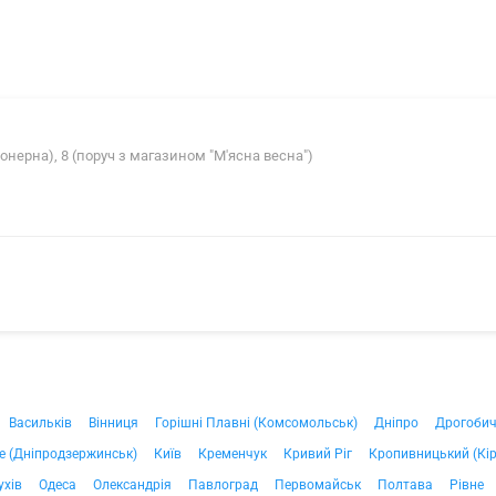
іонерна), 8 (поруч з магазином "М'ясна весна")
Васильків
Вінниця
Горішні Плавні (Комсомольськ)
Дніпро
Дрогоби
е (Дніпродзержинськ)
Київ
Кременчук
Кривий Ріг
Кропивницький (Кі
ухів
Одеса
Олександрія
Павлоград
Первомайськ
Полтава
Рівне