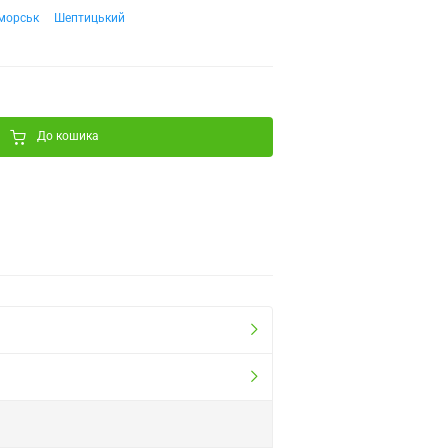
морськ
Шептицький
До кошика