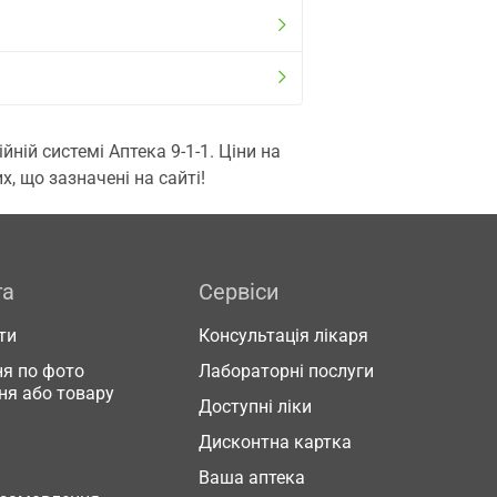
ій системі Аптека 9-1-1. Ціни на
, що зазначені на сайті!
га
Сервіси
ти
Консультація лікаря
я по фото
Лабораторні послуги
ня або товару
Доступні ліки
Дисконтна картка
Ваша аптека