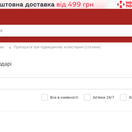
ема
Препарати при підвищеному холестерині (статини)
одарі
Все в наявності
Аптеки 24/7
У