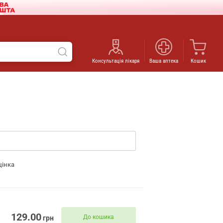
Консультація лікаря
Ваша аптека
Кошик
цінка
129.00
До кошика
грн