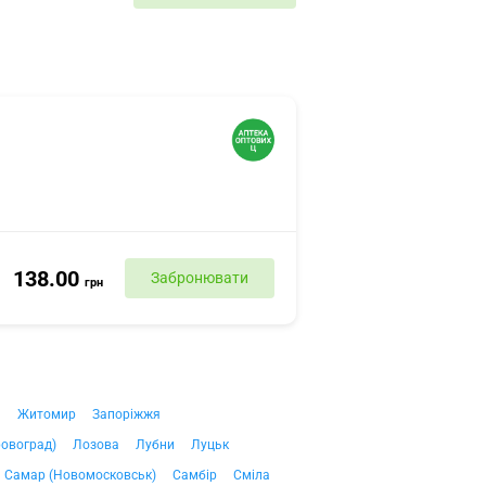
138.00
Забронювати
грн
ч
Житомир
Запоріжжя
ровоград)
Лозова
Лубни
Луцьк
Самар (Новомосковськ)
Самбір
Сміла