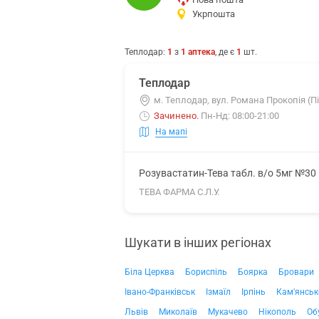
Укрпошта
Теплодар
:
1
з
1
аптека
, де є
1
шт.
Теплодар
м. Теплодар, вул. Романа Прокопія (П
Зачинено
.
Пн-Нд: 08:00-21:00
На мапі
Розувастатин-Тева табл. в/о 5мг №30
ТЕВА ФАРМА С.Л.У.
Шукати в інших регіонах
Біла Церква
Бориспіль
Боярка
Бровари
Івано-Франківськ
Ізмаїл
Ірпінь
Кам'янськ
Львів
Миколаїв
Мукачево
Нікополь
Об