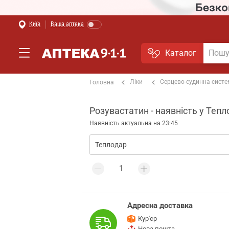
Київ
Ваша аптека
Каталог
Ліки
Серцево-судинна сист
Головна
Розувастатин - наявність у Тепл
Наявність актуальна на 23:45
Адресна доставка
Кур'єр
Нова пошта