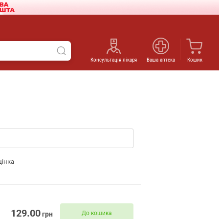
Консультація лікаря
Ваша аптека
Кошик
цінка
129.00
До кошика
грн