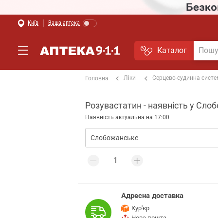
Київ
Ваша аптека
Каталог
Ліки
Серцево-судинна сист
Головна
Розувастатин - наявність у Слоб
Наявність актуальна на 17:00
Адресна доставка
Кур'єр
Нова пошта