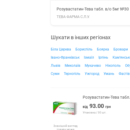
Розувастатин-Тева табл. в/о 5мг №30
ТЕВА ФАРМА С.Л.У.
Шукати в інших регіонах
Біла Церква
Бориспіль
Боярка
Бровари
Івано-Франківськ
Ізмаїл
Ірпінь
Кам'янськ
Львів
Миколаїв
Мукачево
Нікополь
Об
Суми
Тернопіль
Ужгород
Умань
Фастів
Розувастатин-Тева табл
93.00
від
грн
Упаковка / 30 шт.
Зовнішній вигляд
товару може