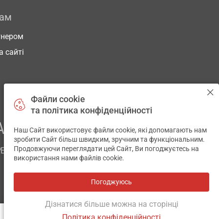
рам
тнером
а сайті
Файли cookie
та політика конфіденційності
АШОГО ЗДОРОВ’Я
Наш Сайт використовує файли cookie, які допомагають нам
✕
зробити Сайт більш швидким, зручним та функціональним.
Продовжуючи переглядати цей Сайт, Ви погоджуєтесь на
РЕМ
використання нами файлів cookie.
Погоджуюсь
Всі аптеки
на мапі
Розробка і підтримка сайту -
wu.ua
Дізнатися більше можна на сторінці
Політика конфіденційності