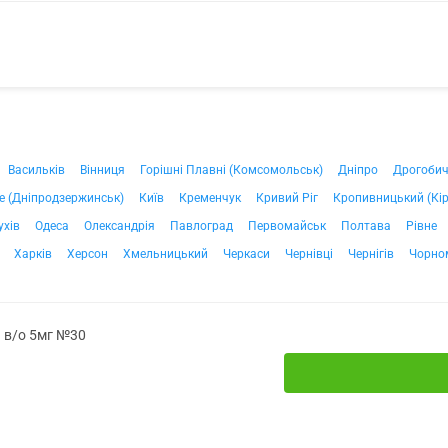
Васильків
Вінниця
Горішні Плавні (Комсомольськ)
Дніпро
Дрогоби
е (Дніпродзержинськ)
Київ
Кременчук
Кривий Ріг
Кропивницький (Кі
ухів
Одеса
Олександрія
Павлоград
Первомайськ
Полтава
Рівне
Харків
Херсон
Хмельницький
Черкаси
Чернівці
Чернігів
Чорно
. в/о 5мг №30