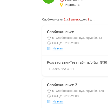
Укрпошта
Слобожанське
:
2
з
2
аптеки
, де є
1
шт.
Слобожанське
м. Слобожанське, вул. Дружби, 13
Пн-Нд: 07:00-20:00
На мапі
Розувастатин-Тева табл. в/о 5мг №30
ТЕВА ФАРМА С.Л.У.
Слобожанське 2
м. Слобожанське, вул. Дружби, 12В
Пн-Нд: 08:00-21:00
На мапі