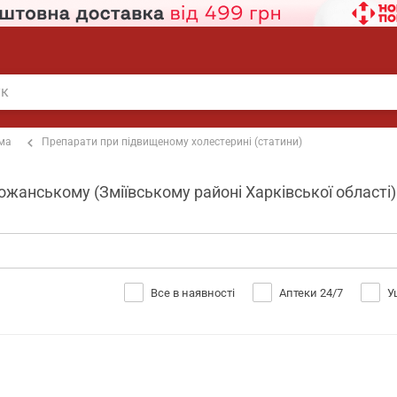
ема
Препарати при підвищеному холестерині (статини)
ожанському (Зміївському районі Харківської області)
Все в наявності
Аптеки 24/7
У