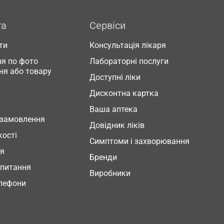
га
Сервіси
ти
Консультація лікаря
я по фото
Лабораторні послуги
ня або товару
Доступні ліки
Дисконтна картка
Ваша аптека
 замовлення
Довідник ліків
кості
Симптоми і захворювання
ня
Бренди
 питання
Виробники
елефони