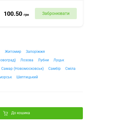
100.50
Забронювати
грн
ч
Житомир
Запоріжжя
ровоград)
Лозова
Лубни
Луцьк
Самар (Новомосковськ)
Самбір
Сміла
морськ
Шептицький
До кошика