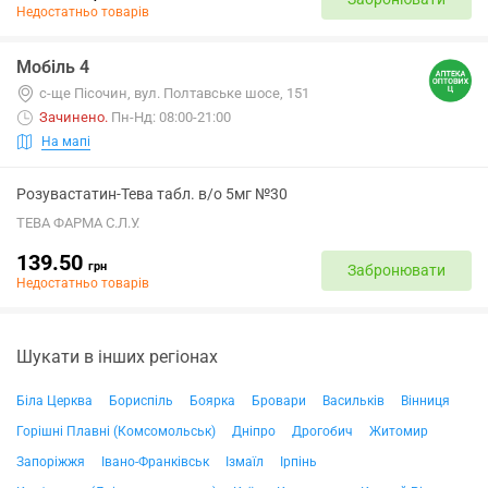
Недостатньо товарів
Мобіль 4
с-ще Пісочин, вул. Полтавське шосе, 151
Зачинено
.
Пн-Нд: 08:00-21:00
На мапі
Розувастатин-Тева табл. в/о 5мг №30
ТЕВА ФАРМА С.Л.У.
139.50
грн
Забронювати
Недостатньо товарів
Шукати в інших регіонах
Біла Церква
Бориспіль
Боярка
Бровари
Васильків
Вінниця
Горішні Плавні (Комсомольськ)
Дніпро
Дрогобич
Житомир
Запоріжжя
Івано-Франківськ
Ізмаїл
Ірпінь