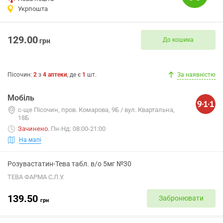
Укрпошта
129.00
До кошика
грн
Пісочин
:
2
з
4
аптеки
, де є
1
шт.
За наявністю
Мобіль
с-ще Пісочин, пров. Комарова, 9Б / вул. Квартальна,
18Б
Зачинено
.
Пн-Нд: 08:00-21:00
На мапі
Розувастатин-Тева табл. в/о 5мг №30
ТЕВА ФАРМА С.Л.У.
139.50
Забронювати
грн