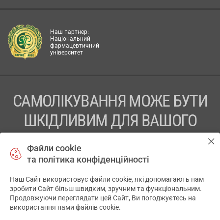
Наш партнер:
Національний
фармацевтичний
університет
САМОЛІКУВАННЯ МОЖЕ БУТИ
ШКІДЛИВИМ ДЛЯ ВАШОГО
ЗДОРОВ’Я
Файли cookie
та політика конфіденційності
ПЕРЕД ЗАСТОСУВАННЯМ ПРЕПАРАТУ ПРОКОНСУЛЬТУЙТЕСЬ
З ЛІКАРЕМ
Наш Сайт використовує файли cookie, які допомагають нам
✕
зробити Сайт більш швидким, зручним та функціональним.
ТОВ «АПТЕКА 911.ЮА» Код ЄДРПОУ 43631965.
Продовжуючи переглядати цей Сайт, Ви погоджуєтесь на
використання нами файлів cookie.
Відмова від відповідальності