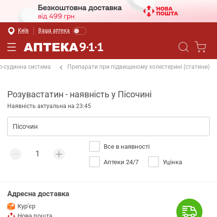
Київ
Ваша аптека
о-судинна система
Препарати при підвищеному холестерині (статини)
Розувастатин - наявність у Пісочині
Наявність актуальна на 23:45
Все в наявності
Аптеки 24/7
Уцінка
Адресна доставка
Кур'єр
Нова пошта