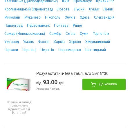
Кам'янське (Дніпродзержинськ)
Київ
Кременчук
Кривий Ріг
Кропивницький (Кіровоград)
Лозова
Лубни
Луцьк
Львів
Миколаїв
Мукачево
Нікополь
Обухів
Одеса
Олександрія
Павлоград
Первомайськ
Полтава
Рівне
Самар (Новомосковськ)
Самбір
Сміла
Суми
Тернопіль
Ужгород
Умань
Фастів
Харків
Херсон
Хмельницький
Черкаси
Чернівці
Чернігів
Чорноморськ
Шептицький
Розувастатин-Тева табл. в/о 5мг №30
93.00
від
грн
До кошика
Упаковка / 30 шт.
Зовнішній вигляд
товару може
відрізнятися від
фотографії