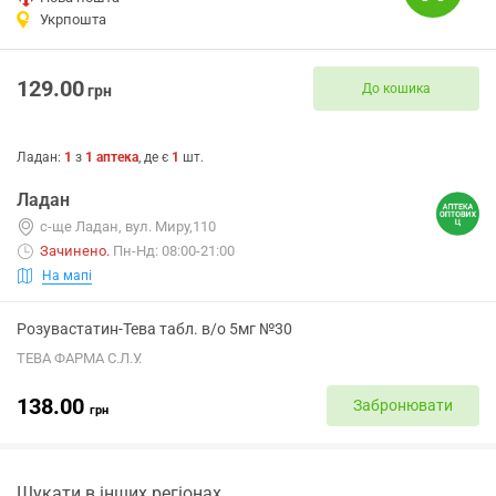
Укрпошта
129.00
До кошика
грн
Ладан
:
1
з
1
аптека
, де є
1
шт.
Ладан
с-ще Ладан, вул. Миру,110
Зачинено
.
Пн-Нд: 08:00-21:00
На мапі
Розувастатин-Тева табл. в/о 5мг №30
ТЕВА ФАРМА С.Л.У.
138.00
Забронювати
грн
Шукати в інших регіонах