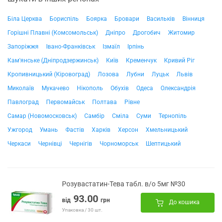
Біла Церква
Бориспіль
Боярка
Бровари
Васильків
Вінниця
Горішні Плавні (Комсомольськ)
Дніпро
Дрогобич
Житомир
Запоріжжя
Івано-Франківськ
Ізмаїл
Ірпінь
Кам'янське (Дніпродзержинськ)
Київ
Кременчук
Кривий Ріг
Кропивницький (Кіровоград)
Лозова
Лубни
Луцьк
Львів
Миколаїв
Мукачево
Нікополь
Обухів
Одеса
Олександрія
Павлоград
Первомайськ
Полтава
Рівне
Самар (Новомосковськ)
Самбір
Сміла
Суми
Тернопіль
Ужгород
Умань
Фастів
Харків
Херсон
Хмельницький
Черкаси
Чернівці
Чернігів
Чорноморськ
Шептицький
Розувастатин-Тева табл. в/о 5мг №30
93.00
від
грн
До кошика
Упаковка / 30 шт.