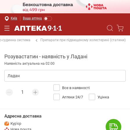
Київ
Ваша аптека
о-судинна система
Препарати при підвищеному холестерині (статини)
Розувастатин - наявність у Ладані
Наявність актуальна на 02:00
Все в наявності
Аптеки 24/7
Уцінка
Адресна доставка
Кур'єр
Нова пошта