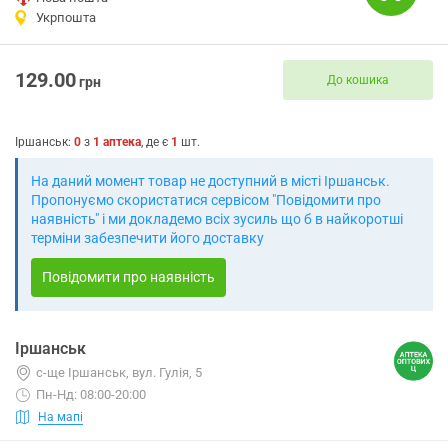
Укрпошта
129.00
До кошика
грн
Іршанськ
:
0
з
1
аптека
, де є
1
шт.
На даний момент товар не доступний в місті Іршанськ.
Пропонуємо скористатися сервісом "Повідомити про
наявність" і ми докладемо всіх зусиль що б в найкоротші
терміни забезпечити його доставку
Повідомити про наявність
Іршанськ
с-ще Іршанськ, вул. Гулія, 5
Пн-Нд: 08:00-20:00
На мапі