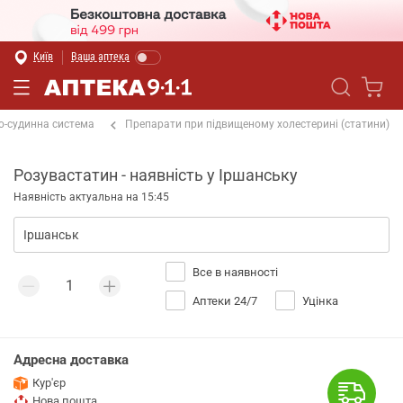
Київ
Ваша аптека
о-судинна система
Препарати при підвищеному холестерині (статини)
Розувастатин - наявність у Іршанську
Наявність актуальна на 15:45
Все в наявності
Аптеки 24/7
Уцінка
Адресна доставка
Кур'єр
Нова пошта