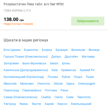
Розувастатин-Тева табл. в/о 5мг №30
ТЕВА ФАРМА С.Л.У.
138.00
грн
Забронювати
Недостатньо товарів
Шукати в інших регіонах
Біла Церква
Бориспіль
Боярка
Бровари
Васильків
Вінниця
Горішні Плавні (Комсомольськ)
Дніпро
Дрогобич
Житомир
Запоріжжя
Івано-Франківськ
Ізмаїл
Ірпінь
Кам'янське (Дніпродзержинськ)
Київ
Кременчук
Кривий Ріг
Кропивницький (Кіровоград)
Лозова
Лубни
Луцьк
Львів
Миколаїв
Мукачево
Нікополь
Обухів
Одеса
Олександрія
Павлоград
Первомайськ
Полтава
Рівне
Самар (Новомосковськ)
Самбір
Сміла
Суми
Тернопіль
Ужгород
Умань
Фастів
Харків
Херсон
Хмельницький