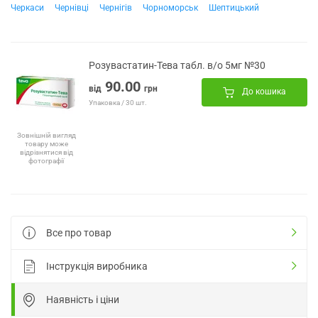
Черкаси
Чернівці
Чернігів
Чорноморськ
Шептицький
Розувастатин-Тева табл. в/о 5мг №30
90.00
від
грн
До кошика
Упаковка / 30 шт.
Зовнішній вигляд
товару може
відрізнятися від
фотографії
Все про товар
Інструкція виробника
Наявність і ціни