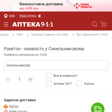
Київ
Ваша аптека
Ліки
Серцево-судинна система
Від підвищеного тиску
ловна
Рамітон - наявність у Синельниковому
Наявність актуальна на 10:00
Все в наявності
Аптеки 24/7
Уцінка
Адресна доставка
Кур'єр
Нова пошта