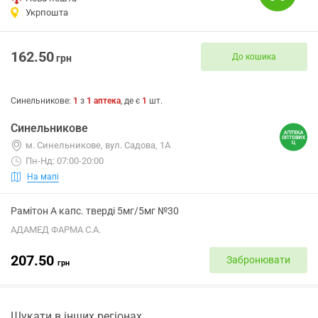
Укрпошта
162.50
До кошика
грн
Синельникове
:
1
з
1
аптека
, де є
1
шт.
Синельникове
м. Синельникове, вул. Садова, 1А
Пн-Нд: 07:00-20:00
На мапі
Рамітон А капс. тверді 5мг/5мг №30
АДАМЕД ФАРМА С.А.
207.50
Забронювати
грн
Шукати в інших регіонах