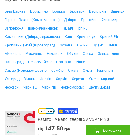
Біла Церква
Бориспіль
Боярка
Бровари
Васильків
Вінниця
Горішні Плавні (Комсомольськ)
Дніпро
Дрогобич
Житомир
Запоріжжя
Івано-Франківськ
Ізмаїл
Ірпінь
Кам'янське (Дніпродзержинськ)
Київ
Кременчук
Кривий Ріг
Кропивницький (Кіровоград)
Лозова
Лубни
Луцьк
Львів
Миколаїв
Мукачево
Нікополь
Обухів
Одеса
Олександрія
Павлоград
Первомайськ
Полтава
Рівне
Самар (Новомосковськ)
Самбір
Сміла
Суми
Тернопіль
Ужгород
Умань
Фастів
Харків
Херсон
Хмельницький
Черкаси
Чернівці
Чернігів
Чорноморськ
Шептицький
Рамітон А капс. тверді 5мг/5мг №30
147.50
від
грн
До кошика