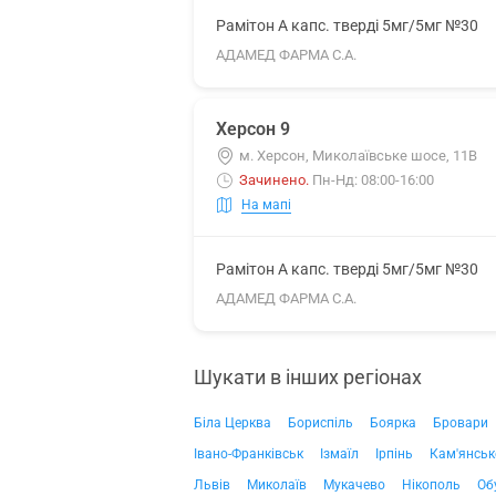
Рамітон А капс. тверді 5мг/5мг №30
АДАМЕД ФАРМА С.А.
Херсон 9
м. Херсон, Миколаївське шосе, 11В
Зачинено
.
Пн-Нд: 08:00-16:00
На мапі
Рамітон А капс. тверді 5мг/5мг №30
АДАМЕД ФАРМА С.А.
Шукати в інших регіонах
Біла Церква
Бориспіль
Боярка
Бровари
Івано-Франківськ
Ізмаїл
Ірпінь
Кам'янськ
Львів
Миколаїв
Мукачево
Нікополь
Об