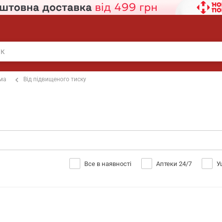
ема
Від підвищеного тиску
Все в наявності
Аптеки 24/7
У