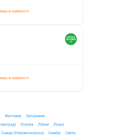
емає в наявності
емає в наявності
ч
Житомир
Запоріжжя
ровоград)
Лозова
Лубни
Луцьк
Самар (Новомосковськ)
Самбір
Сміла