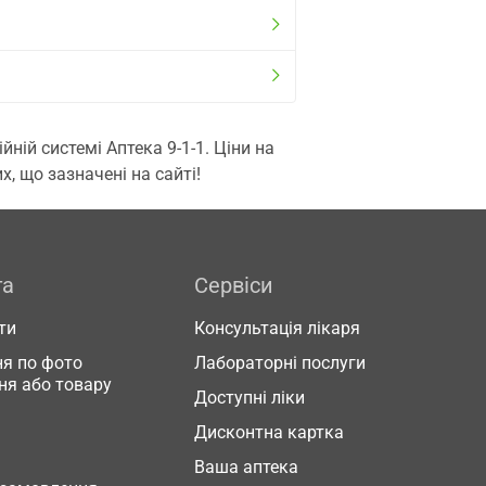
ій системі Аптека 9-1-1. Ціни на
, що зазначені на сайті!
га
Сервіси
ти
Консультація лікаря
я по фото
Лабораторні послуги
ня або товару
Доступні ліки
Дисконтна картка
Ваша аптека