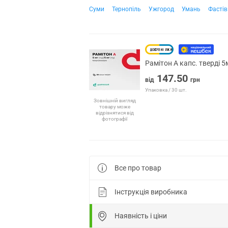
Суми
Тернопіль
Ужгород
Умань
Фастів
Рамітон А капс. тверді 
147.50
від
грн
Упаковка / 30 шт.
Зовнішній вигляд
товару може
відрізнятися від
фотографії
Все про товар
Інструкція виробника
Наявність і ціни