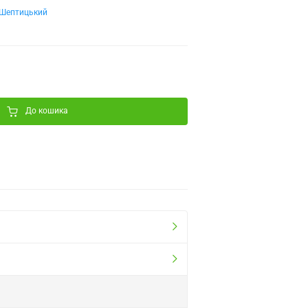
Шептицький
До кошика