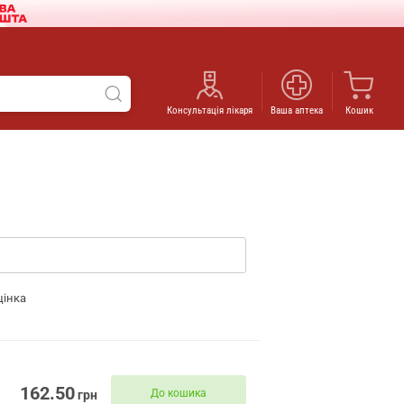
Консультація лікаря
Ваша аптека
Кошик
цінка
162.50
До кошика
грн