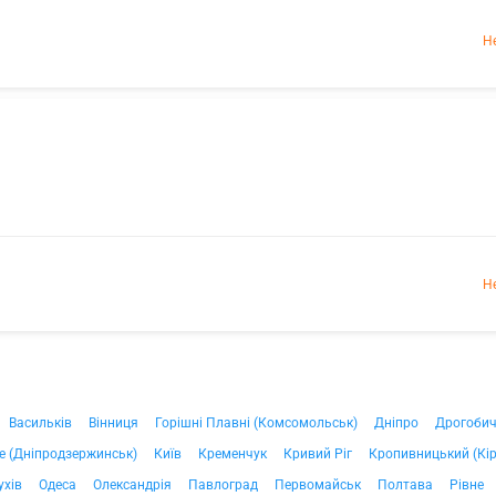
Н
Н
Васильків
Вінниця
Горішні Плавні (Комсомольськ)
Дніпро
Дрогоби
е (Дніпродзержинськ)
Київ
Кременчук
Кривий Ріг
Кропивницький (Кі
ухів
Одеса
Олександрія
Павлоград
Первомайськ
Полтава
Рівне