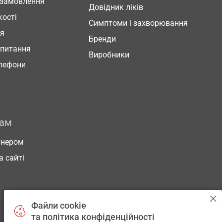
 замовлення
Довідник ліків
кості
Симптоми і захворювання
ня
Бренди
 питання
Виробники
елефони
рам
тнером
а сайті
Файли cookie
та політика конфіденційності