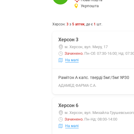
Укрпошта
Херсон
:
3
з
5
аптек
, де є
1
шт.
Херсон 3
м. Херсон, вул. Миру, 17
Зачинено
.
Пн-Сб: 07:30-16:00; Нд: 07:3
На мапі
Рамітон А капс. тверді 5мг/5мг №30
АДАМЕД ФАРМА С.А.
Херсон 6
м. Херсон, вул. Михайла Грушевського
Зачинено
.
Пн-Нд: 08:00-14:00
На мапі