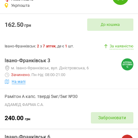
Укрпошта
162.50
До кошика
грн
Івано-Франківськ
:
2
з
7
аптек
, де є
1
шт.
За наявністю
Івано-Франківськ 3
м. Івано-Франківськ, вул. Дністровська, 6
Зачинено
.
Пн-Нд: 08:00-21:00
На мапі
Рамітон А капс. тверді 5мг/5мг №30
АДАМЕД ФАРМА С.А.
240.00
Забронювати
грн
Івано-Франківськ 6