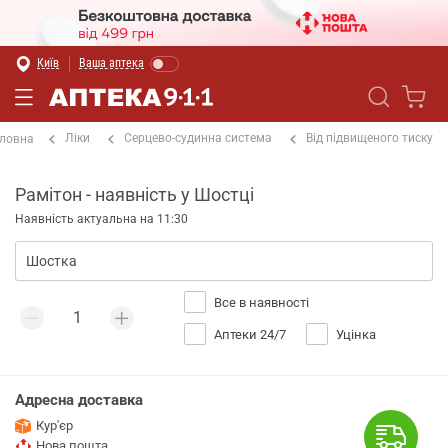
Київ
Ваша аптека
Ліки
Серцево-судинна система
Від підвищеного тиску
ловна
Рамітон - наявність у Шостці
Наявність актуальна на 11:30
Все в наявності
Аптеки 24/7
Уцінка
Адресна доставка
Кур'єр
Нова пошта