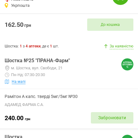
Укрпошта
162.50
До кошика
грн
Шостка
:
1
з
4
аптеки
, де є
1
шт.
За наявністю
Шостка №25 "ПРАНА-Фарм"
м. Шостка, вул. Свободи, 21
Пн-Нд: 07:30-20:30
На мапі
Рамітон А капс. тверді 5мг/5мг №30
АДАМЕД ФАРМА С.А.
240.00
Забронювати
грн
Шостка