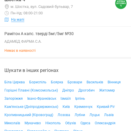
м. Шостка, вул. Садовий бульвар, 7
Пн-Нд: 08:00-21:00
На мапі
Рамітон А капс. тверді 5мг/5мг №30
АДАМЕД ФАРМА С.А.
Немає в наявності
Шукати в інших регіонах
Біла Церква
Бориспіль
Боярка
Бровари
Васильків
Вінниця
Горішні Плавні (Комсомольськ)
Дніпро
Дрогобич
Житомир
Запоріжжя
Івано-Франківськ
Ізмаїл
Ірпінь
Кам'янське (Дніпродзержинськ)
Київ
Кременчук
Кривий Ріг
Кропивницький (Кіровоград)
Лозова
Лубни
Луцьк
Львів
Миколаїв
Мукачево
Нікополь
Обухів
Одеса
Олександрія