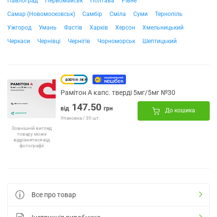
Павлоград
Первомайськ
Полтава
Рівне
Самар (Новомосковськ)
Самбір
Сміла
Суми
Тернопіль
Ужгород
Умань
Фастів
Харків
Херсон
Хмельницький
Черкаси
Чернівці
Чернігів
Чорноморськ
Шептицький
Рамітон А капс. тверді 5мг/5мг №30
147.50
від
грн
До кошика
Упаковка / 30 шт.
Зовнішній вигляд
товару може
відрізнятися від
фотографії
Все про товар