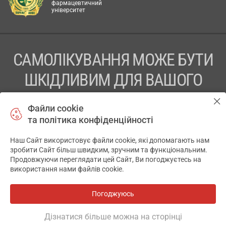
фармацевтичний
університет
САМОЛІКУВАННЯ МОЖЕ БУТИ
ШКІДЛИВИМ ДЛЯ ВАШОГО
ЗДОРОВ’Я
Файли cookie
та політика конфіденційності
ПЕРЕД ЗАСТОСУВАННЯМ ПРЕПАРАТУ ПРОКОНСУЛЬТУЙТЕСЬ
З ЛІКАРЕМ
Наш Сайт використовує файли cookie, які допомагають нам
✕
зробити Сайт більш швидким, зручним та функціональним.
ТОВ «АПТЕКА 911.ЮА» Код ЄДРПОУ 43631965.
Продовжуючи переглядати цей Сайт, Ви погоджуєтесь на
використання нами файлів cookie.
Відмова від відповідальності
© 2014-2026. Медична інформаційна система АПТЕКА911.ЮА
Погоджуюсь
Всі аптеки
на мапі
Розробка і підтримка сайту -
wu.ua
Дізнатися більше можна на сторінці