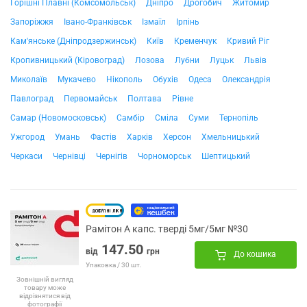
Горішні Плавні (Комсомольськ)
Дніпро
Дрогобич
Житомир
Запоріжжя
Івано-Франківськ
Ізмаїл
Ірпінь
Кам'янське (Дніпродзержинськ)
Київ
Кременчук
Кривий Ріг
Кропивницький (Кіровоград)
Лозова
Лубни
Луцьк
Львів
Миколаїв
Мукачево
Нікополь
Обухів
Одеса
Олександрія
Павлоград
Первомайськ
Полтава
Рівне
Самар (Новомосковськ)
Самбір
Сміла
Суми
Тернопіль
Ужгород
Умань
Фастів
Харків
Херсон
Хмельницький
Черкаси
Чернівці
Чернігів
Чорноморськ
Шептицький
Рамітон А капс. тверді 5мг/5мг №30
147.50
від
грн
До кошика
Упаковка / 30 шт.
Зовнішній вигляд
товару може
відрізнятися від
фотографії