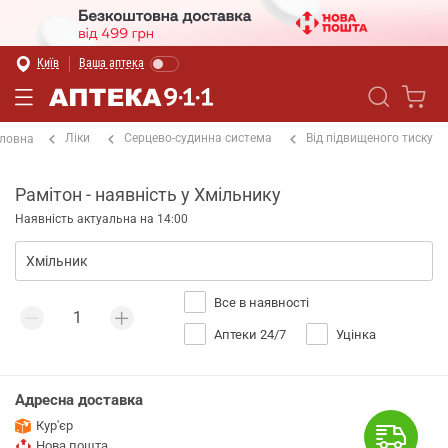
Київ
Ваша аптека
Ліки
Серцево-судинна система
Від підвищеного тиску
ловна
Рамітон - наявність у Хмільнику
Наявність актуальна на 14:00
Все в наявності
Аптеки 24/7
Уцінка
Адресна доставка
Кур'єр
Нова пошта