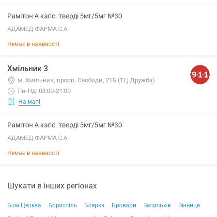
Рамітон А капс. тверді 5мг/5мг №30
АДАМЕД ФАРМА С.А.
Немає в наявності
Хмільник 3
м. Хмільник, просп. Свободи, 21Б (ТЦ Дружба)
Пн-Нд: 08:00-21:00
На мапі
Рамітон А капс. тверді 5мг/5мг №30
АДАМЕД ФАРМА С.А.
Немає в наявності
Шукати в інших регіонах
Біла Церква
Бориспіль
Боярка
Бровари
Васильків
Вінниця