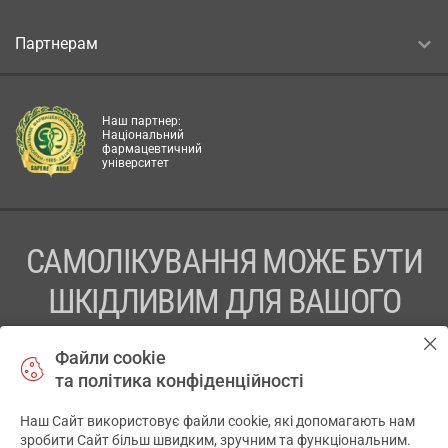
Партнерам
Наш партнер:
Національний
фармацевтичний
університет
САМОЛІКУВАННЯ МОЖЕ БУТИ
ШКІДЛИВИМ ДЛЯ ВАШОГО
ЗДОРОВ’Я
Файли cookie
та політика конфіденційності
ПЕРЕД ЗАСТОСУВАННЯМ ПРЕПАРАТУ ПРОКОНСУЛЬТУЙТЕСЬ
З ЛІКАРЕМ
Наш Сайт використовує файли cookie, які допомагають нам
✕
зробити Сайт більш швидким, зручним та функціональним.