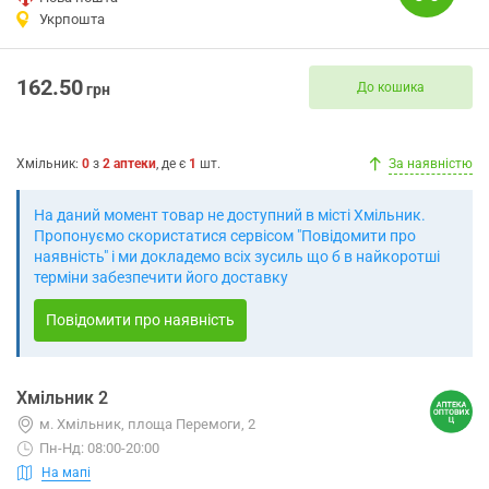
Укрпошта
162.50
До кошика
грн
Хмільник
:
0
з
2
аптеки
, де є
1
шт.
За наявністю
На даний момент товар не доступний в місті Хмільник.
Пропонуємо скористатися сервісом "Повідомити про
наявність" і ми докладемо всіх зусиль що б в найкоротші
терміни забезпечити його доставку
Повідомити про наявність
Хмільник 2
м. Хмільник, площа Перемоги, 2
Пн-Нд: 08:00-20:00
На мапі