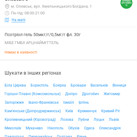
м. Олевськ, вул. Хмельницького Богдана, 1
Пн-Нд: 08:00-21:00
На мапі
Псотріол гель 50мкг/г/0,5мг/г фл. 30г
МІБЕ ГМБХ АРЦНАЙМІТТЕЛЬ
Немає в наявності
Шукати в інших регіонах
Біла Церква
Бориспіль
Боярка
Бровари
Васильків
Вінниця
Горішні Плавні (Комсомольськ)
Дніпро
Дрогобич
Житомир
Запоріжжя
Івано-Франківськ
Ізмаїл
Ірпінь
Кам'янське (Дніпродзержинськ)
Київ
Кременчук
Кривий Ріг
Кропивницький (Кіровоград)
Лозова
Лубни
Луцьк
Львів
Миколаїв
Мукачево
Нікополь
Обухів
Одеса
Олександрія
Павлоград
Первомайськ
Полтава
Рівне