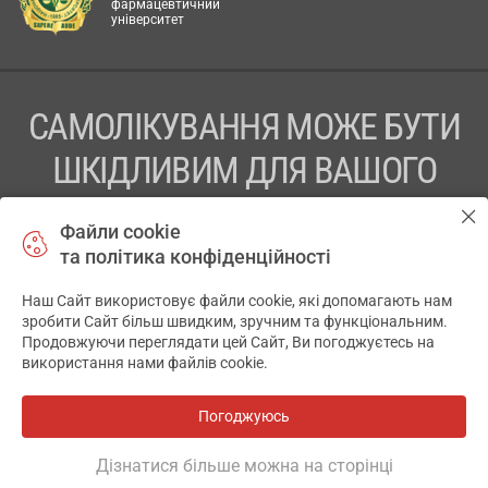
фармацевтичний
університет
САМОЛІКУВАННЯ МОЖЕ БУТИ
ШКІДЛИВИМ ДЛЯ ВАШОГО
ЗДОРОВ’Я
Файли cookie
та політика конфіденційності
ПЕРЕД ЗАСТОСУВАННЯМ ПРЕПАРАТУ ПРОКОНСУЛЬТУЙТЕСЬ
З ЛІКАРЕМ
Наш Сайт використовує файли cookie, які допомагають нам
✕
зробити Сайт більш швидким, зручним та функціональним.
ТОВ «АПТЕКА 911.ЮА» Код ЄДРПОУ 43631965.
Продовжуючи переглядати цей Сайт, Ви погоджуєтесь на
використання нами файлів cookie.
Відмова від відповідальності
© 2014-2026. Медична інформаційна система АПТЕКА911.ЮА
Погоджуюсь
Всі аптеки
на мапі
Розробка і підтримка сайту -
wu.ua
Дізнатися більше можна на сторінці