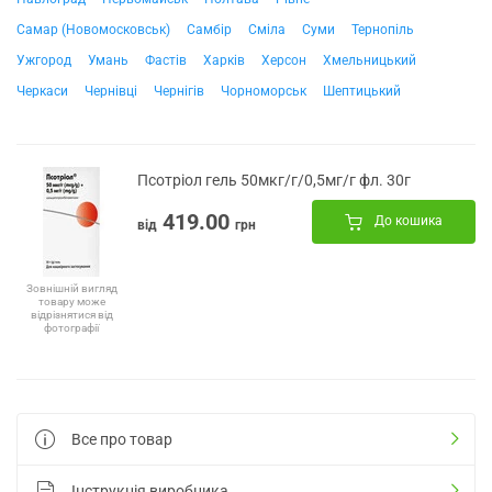
Самар (Новомосковськ)
Самбір
Сміла
Суми
Тернопіль
Ужгород
Умань
Фастів
Харків
Херсон
Хмельницький
Черкаси
Чернівці
Чернігів
Чорноморськ
Шептицький
Псотріол гель 50мкг/г/0,5мг/г фл. 30г
419.00
До кошика
від
грн
Зовнішній вигляд
товару може
відрізнятися від
фотографії
Все про товар
Інструкція виробника