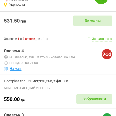
Укрпошта
531.50
До кошика
грн
Олевськ
:
1
з
2
аптеки
, де є
1
шт.
За наявністю
Олевськ 4
м. Олевськ, вул. Свято-Миколаївська, 33А
Пн-Нд: 08:00-21:00
На мапі
Псотріол гель 50мкг/г/0,5мг/г фл. 30г
МІБЕ ГМБХ АРЦНАЙМІТТЕЛЬ
550.00
Забронювати
грн
Олевськ 3