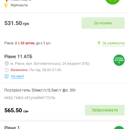
Укрпошта
531.50
До кошика
грн
Рівне
:
2
з
20
аптек
, де є
1
шт.
За наявністю
Рівне 11 АТБ
м. Рівне, вул. Богоявленська, 24 (маркет АТБ)
Зачинено
.
Пн-Нд: 08:00-21:00
На мапі
Псотріол гель 50мкг/г/0,5мг/г фл. 30г
МІБЕ ГМБХ АРЦНАЙМІТТЕЛЬ
565.50
Забронювати
грн
Рівне 1