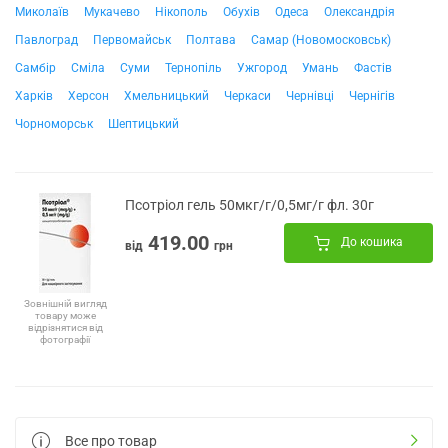
Миколаїв
Мукачево
Нікополь
Обухів
Одеса
Олександрія
Павлоград
Первомайськ
Полтава
Самар (Новомосковськ)
Самбір
Сміла
Суми
Тернопіль
Ужгород
Умань
Фастів
Харків
Херсон
Хмельницький
Черкаси
Чернівці
Чернігів
Чорноморськ
Шептицький
Псотріол гель 50мкг/г/0,5мг/г фл. 30г
419.00
До кошика
від
грн
Зовнішній вигляд
товару може
відрізнятися від
фотографії
Все про товар