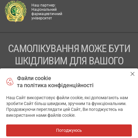
Наш партнер:
Національний
фармацевтичний
університет
САМОЛІКУВАННЯ МОЖЕ БУТИ
ШКІДЛИВИМ ДЛЯ ВАШОГО
ЗДОРОВ’Я
Файли cookie
та політика конфіденційності
ПЕРЕД ЗАСТОСУВАННЯМ ПРЕПАРАТУ ПРОКОНСУЛЬТУЙТЕСЬ
З ЛІКАРЕМ
Наш Сайт використовує файли cookie, які допомагають нам
✕
зробити Сайт більш швидким, зручним та функціональним.
ТОВ «АПТЕКА 911.ЮА» Код ЄДРПОУ 43631965.
Продовжуючи переглядати цей Сайт, Ви погоджуєтесь на
використання нами файлів cookie.
Відмова від відповідальності
© 2014-2026. Медична інформаційна система АПТЕКА911.ЮА
Погоджуюсь
Всі аптеки
на мапі