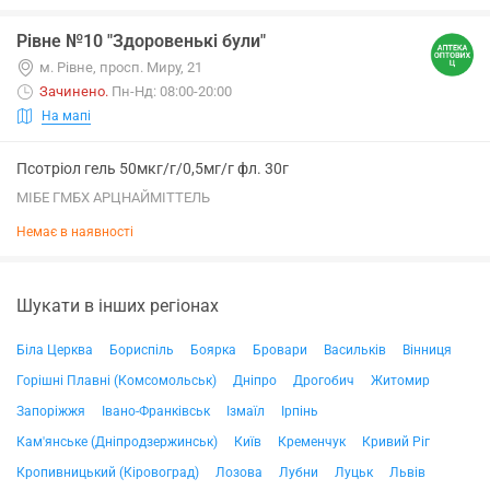
Рівне №10 "Здоровенькі були"
м. Рівне, просп. Миру, 21
Зачинено
.
Пн-Нд: 08:00-20:00
На мапі
Псотріол гель 50мкг/г/0,5мг/г фл. 30г
МІБЕ ГМБХ АРЦНАЙМІТТЕЛЬ
Немає в наявності
Шукати в інших регіонах
Біла Церква
Бориспіль
Боярка
Бровари
Васильків
Вінниця
Горішні Плавні (Комсомольськ)
Дніпро
Дрогобич
Житомир
Запоріжжя
Івано-Франківськ
Ізмаїл
Ірпінь
Кам'янське (Дніпродзержинськ)
Київ
Кременчук
Кривий Ріг
Кропивницький (Кіровоград)
Лозова
Лубни
Луцьк
Львів