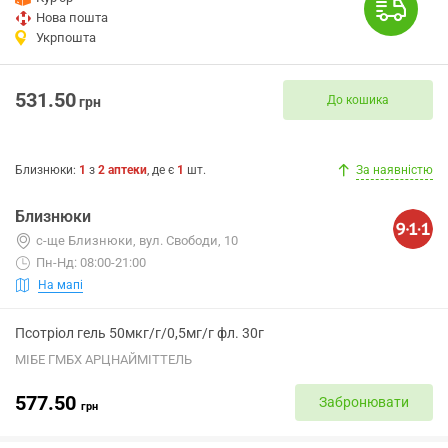
Нова пошта
Укрпошта
531.50
До кошика
грн
Близнюки
:
1
з
2
аптеки
, де є
1
шт.
За наявністю
Близнюки
с-ще Близнюки, вул. Свободи, 10
Пн-Нд: 08:00-21:00
На мапі
Псотріол гель 50мкг/г/0,5мг/г фл. 30г
МІБЕ ГМБХ АРЦНАЙМІТТЕЛЬ
577.50
Забронювати
грн