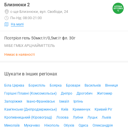
Близнюки 2
с-ще Близнюки, вул. Свободи, 24
Пн-Нд: 08:00-21:00
На мапі
Псотріол гель 50мкг/г/0,5мг/г фл. 30г
МІБЕ ГМБХ АРЦНАЙМІТТЕЛЬ
Немає в наявності
Шукати в інших регіонах
Біла Церква
Бориспіль
Боярка
Бровари
Васильків
Вінниця
Горішні Плавні (Комсомольськ)
Дніпро
Дрогобич
Житомир
Запоріжжя
Івано-Франківськ
Ізмаїл
Ірпінь
Кам'янське (Дніпродзержинськ)
Київ
Кременчук
Кривий Ріг
Кропивницький (Кіровоград)
Лозова
Лубни
Луцьк
Львів
Миколаїв
Мукачево
Нікополь
Обухів
Одеса
Олександрія