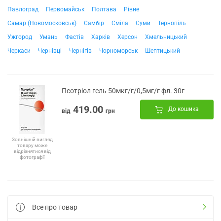
Павлоград
Первомайськ
Полтава
Рівне
Самар (Новомосковськ)
Самбір
Сміла
Суми
Тернопіль
Ужгород
Умань
Фастів
Харків
Херсон
Хмельницький
Черкаси
Чернівці
Чернігів
Чорноморськ
Шептицький
Псотріол гель 50мкг/г/0,5мг/г фл. 30г
419.00
До кошика
від
грн
Зовнішній вигляд
товару може
відрізнятися від
фотографії
Все про товар