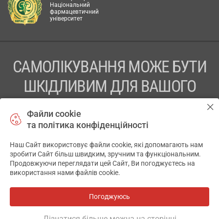
Національний
фармацевтичний
університет
САМОЛІКУВАННЯ МОЖЕ БУТИ
ШКІДЛИВИМ ДЛЯ ВАШОГО
ЗДОРОВ’Я
Файли cookie
та політика конфіденційності
ПЕРЕД ЗАСТОСУВАННЯМ ПРЕПАРАТУ ПРОКОНСУЛЬТУЙТЕСЬ
З ЛІКАРЕМ
Наш Сайт використовує файли cookie, які допомагають нам
✕
зробити Сайт більш швидким, зручним та функціональним.
ТОВ «АПТЕКА 911.ЮА» Код ЄДРПОУ 43631965.
Продовжуючи переглядати цей Сайт, Ви погоджуєтесь на
використання нами файлів cookie.
Відмова від відповідальності
© 2014-2026. Медична інформаційна система АПТЕКА911.ЮА
Погоджуюсь
Всі аптеки
на мапі
Розробка і підтримка сайту -
wu.ua
Дізнатися більше можна на сторінці