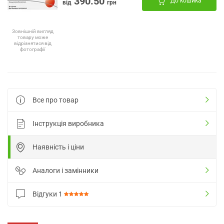
390.50
До кошика
від
грн
Зовнішній вигляд
товару може
відрізнятися від
фотографії
Все про товар
Інструкція виробника
Наявність і ціни
Аналоги і замінники
Відгуки
1