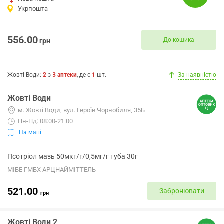
Укрпошта
556.00
До кошика
грн
Жовті Води
:
2
з
3
аптеки
, де є
1
шт.
За наявністю
Жовті Води
м. Жовті Води, вул. Героїв Чорнобиля, 35Б
Пн-Нд: 08:00-21:00
На мапі
Псотріол мазь 50мкг/г/0,5мг/г туба 30г
МІБЕ ГМБХ АРЦНАЙМІТТЕЛЬ
521.00
Забронювати
грн
Жовті Води 2