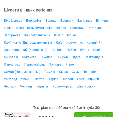
Шукати в інших регіонах
Біла Церква
Бориспіль
Боярка
Бровари
Васильків
Вінниця
Горішні Плавні (Комсомольськ)
Дніпро
Дрогобич
Житомир
Запоріжжя
Івано-Франківськ
Ізмаїл
Ірпінь
Кам'янське (Дніпродзержинськ)
Київ
Кременчук
Кривий Ріг
Кропивницький (Кіровоград)
Лозова
Лубни
Луцьк
Львів
Миколаїв
Мукачево
Нікополь
Обухів
Одеса
Олександрія
Павлоград
Первомайськ
Полтава
Рівне
Самар (Новомосковськ)
Самбір
Сміла
Суми
Тернопіль
Ужгород
Умань
Фастів
Харків
Херсон
Хмельницький
Черкаси
Чернівці
Чернігів
Чорноморськ
Шептицький
Псотріол мазь 50мкг/г/0,5мг/г туба 30г