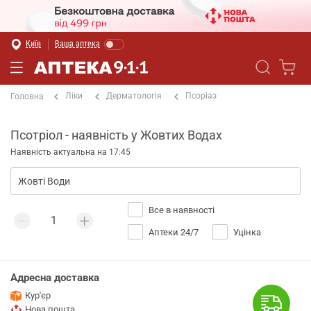
Київ
Ваша аптека
Ліки
Дерматологія
Псоріаз
Головна
Псотріол - наявність у Жовтих Водах
Наявність актуальна на 17:45
Все в наявності
Аптеки 24/7
Уцінка
Адресна доставка
Кур'єр
Нова пошта