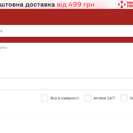
ріаз
Все в наявності
Аптеки 24/7
У