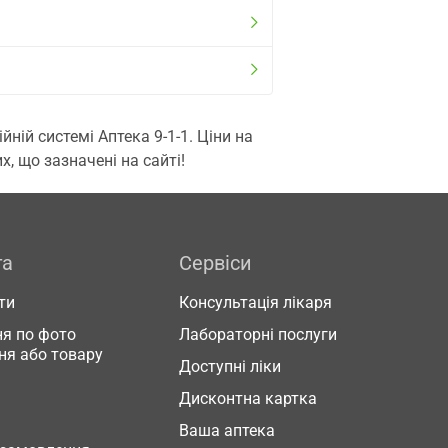
ій системі Аптека 9-1-1. Ціни на
, що зазначені на сайті!
га
Сервіси
ти
Консультація лікаря
я по фото
Лабораторні послуги
ня або товару
Доступні ліки
Дисконтна картка
Ваша аптека