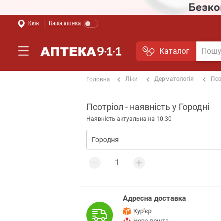
Київ
Ваша аптека
Каталог
Ліки
Дерматологія
Псо
Головна
Псотріол - наявність у Городні
Наявність актуальна на 10:30
Адресна доставка
Кур'єр
Нова пошта