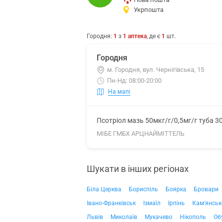
Укрпошта
Городня
:
1
з
1
аптека
, де є
1
шт.
Городня
м. Городня, вул. Чернігівська, 15
Пн-Нд: 08:00-20:00
На мапі
Псотріол мазь 50мкг/г/0,5мг/г туба 3
МІБЕ ГМБХ АРЦНАЙМІТТЕЛЬ
Шукати в інших регіонах
Біла Церква
Бориспіль
Боярка
Бровари
Івано-Франківськ
Ізмаїл
Ірпінь
Кам'янськ
Львів
Миколаїв
Мукачево
Нікополь
Об