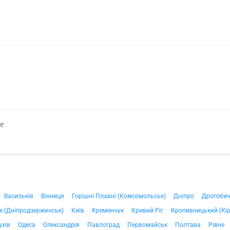
0г
Васильків
Вінниця
Горішні Плавні (Комсомольськ)
Дніпро
Дрогоби
е (Дніпродзержинськ)
Київ
Кременчук
Кривий Ріг
Кропивницький (Кі
ухів
Одеса
Олександрія
Павлоград
Первомайськ
Полтава
Рівне