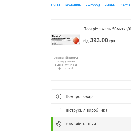
Суми
Тернопіль
Ужгород
Умань
Фастів
Псотріол мазь 50мкг/г/0
393.00
від
грн
Зовнішній вигляд
товару може
відрізнятися від
фотографії
Все про товар
Інструкція виробника
Наявність і ціни