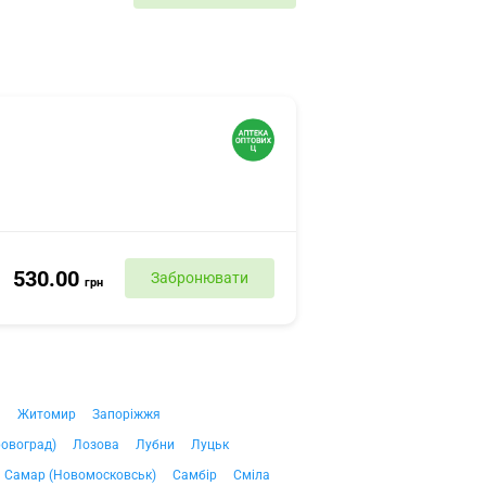
530.00
Забронювати
грн
ч
Житомир
Запоріжжя
ровоград)
Лозова
Лубни
Луцьк
Самар (Новомосковськ)
Самбір
Сміла