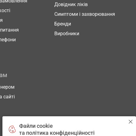
 замовлення
Довідник ліків
кості
Симптоми і захворювання
ня
Бренди
 питання
Виробники
елефони
рам
тнером
а сайті
Файли cookie
та політика конфіденційності