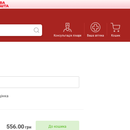
Консультація лікаря
Ваша аптека
Кошик
цінка
556.00
До кошика
грн