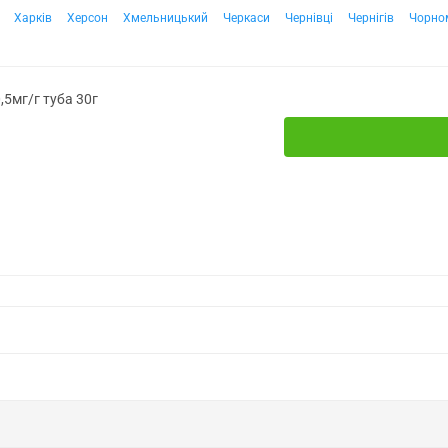
Харків
Херсон
Хмельницький
Черкаси
Чернівці
Чернігів
Чорно
,5мг/г туба 30г