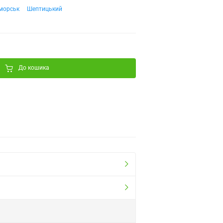
морськ
Шептицький
До кошика