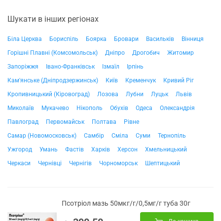
Шукати в інших регіонах
Біла Церква
Бориспіль
Боярка
Бровари
Васильків
Вінниця
Горішні Плавні (Комсомольськ)
Дніпро
Дрогобич
Житомир
Запоріжжя
Івано-Франківськ
Ізмаїл
Ірпінь
Кам'янське (Дніпродзержинськ)
Київ
Кременчук
Кривий Ріг
Кропивницький (Кіровоград)
Лозова
Лубни
Луцьк
Львів
Миколаїв
Мукачево
Нікополь
Обухів
Одеса
Олександрія
Павлоград
Первомайськ
Полтава
Рівне
Самар (Новомосковськ)
Самбір
Сміла
Суми
Тернопіль
Ужгород
Умань
Фастів
Харків
Херсон
Хмельницький
Черкаси
Чернівці
Чернігів
Чорноморськ
Шептицький
Псотріол мазь 50мкг/г/0,5мг/г туба 30г