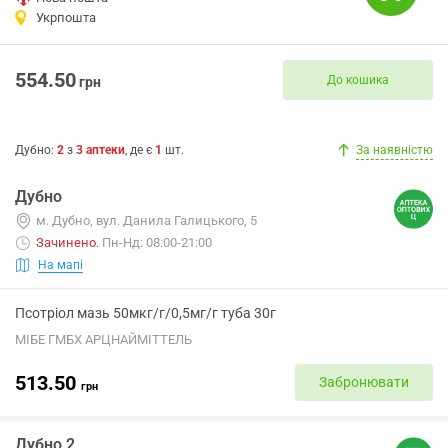
Укрпошта
554.50
До кошика
грн
Дубно
:
2
з
3
аптеки
, де є
1
шт.
За наявністю
Дубно
м. Дубно, вул. Данила Галицького, 5
Зачинено
.
Пн-Нд: 08:00-21:00
На мапі
Псотріол мазь 50мкг/г/0,5мг/г туба 30г
МІБЕ ГМБХ АРЦНАЙМІТТЕЛЬ
513.50
Забронювати
грн
Дубно 2