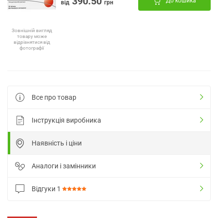
390.50
До кошика
від
грн
Зовнішній вигляд
товару може
відрізнятися від
фотографії
Все про товар
Інструкція виробника
Наявність і ціни
Аналоги і замінники
Відгуки
1