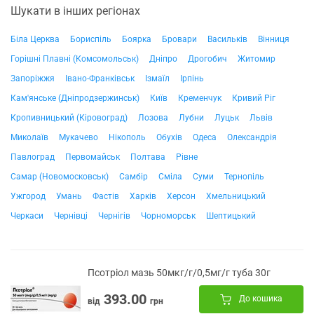
Шукати в інших регіонах
Біла Церква
Бориспіль
Боярка
Бровари
Васильків
Вінниця
Горішні Плавні (Комсомольськ)
Дніпро
Дрогобич
Житомир
Запоріжжя
Івано-Франківськ
Ізмаїл
Ірпінь
Кам'янське (Дніпродзержинськ)
Київ
Кременчук
Кривий Ріг
Кропивницький (Кіровоград)
Лозова
Лубни
Луцьк
Львів
Миколаїв
Мукачево
Нікополь
Обухів
Одеса
Олександрія
Павлоград
Первомайськ
Полтава
Рівне
Самар (Новомосковськ)
Самбір
Сміла
Суми
Тернопіль
Ужгород
Умань
Фастів
Харків
Херсон
Хмельницький
Черкаси
Чернівці
Чернігів
Чорноморськ
Шептицький
Псотріол мазь 50мкг/г/0,5мг/г туба 30г
393.00
До кошика
від
грн