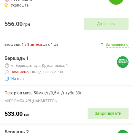
Укрпошта
556.00
До кошика
грн
Бершадь
:
1
з
3
аптеки
, де є
1
шт.
За наявністю
Бершадь 1
м. Бершадь, вул. Єрусалимка, 1
Зачинено
.
Пн-Нд: 08:00-21:00
На мапі
Псотріол мазь 50мкг/г/0,5мг/г туба 30г
МІБЕ ГМБХ АРЦНАЙМІТТЕЛЬ
533.00
Забронювати
грн
Бершадь 2