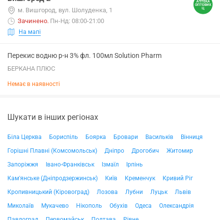
м. Вишгород, вул. Шолуденка, 1
Зачинено
.
Пн-Нд: 08:00-21:00
На мапі
Перекис водню р-н 3% фл. 100мл Solution Pharm
БЕРКАНА ПЛЮС
Немає в наявності
Шукати в інших регіонах
Біла Церква
Бориспіль
Боярка
Бровари
Васильків
Вінниця
Горішні Плавні (Комсомольськ)
Дніпро
Дрогобич
Житомир
Запоріжжя
Івано-Франківськ
Ізмаїл
Ірпінь
Кам'янське (Дніпродзержинськ)
Київ
Кременчук
Кривий Ріг
Кропивницький (Кіровоград)
Лозова
Лубни
Луцьк
Львів
Миколаїв
Мукачево
Нікополь
Обухів
Одеса
Олександрія
Павлоград
Первомайськ
Полтава
Рівне