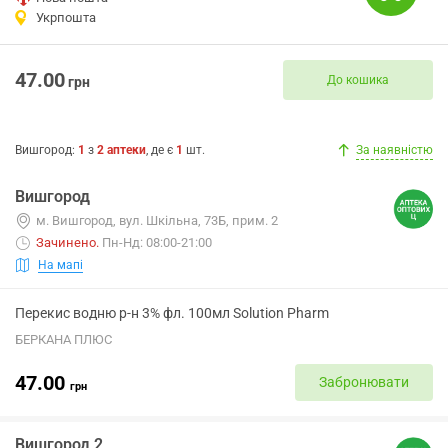
Укрпошта
47.00
До кошика
грн
Вишгород
:
1
з
2
аптеки
, де є
1
шт.
За наявністю
Вишгород
м. Вишгород, вул. Шкільна, 73Б, прим. 2
Зачинено
.
Пн-Нд: 08:00-21:00
На мапі
Перекис водню р-н 3% фл. 100мл Solution Pharm
БЕРКАНА ПЛЮС
47.00
Забронювати
грн
Вишгород 2