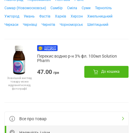
Самар (Новомосковськ)
Самбір
Сміла
Суми
Тернопіль
Ужгород
Умань
Фастів
Харків
Херсон
Хмельницький
Черкаси
Чернівці
Чернігів
Чорноморськ
Шептицький
Перекис водню р-н 3% фл. 100мл Solution
Pharm
47.00
До кошика
грн
Зовнішній вигляд
товару може
відрізнятися від
фотографії
Все про товар
Наявність і ціни