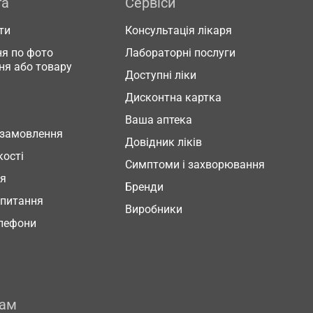
га
Сервіси
ти
Консультація лікаря
я по фото
Лабораторні послуги
ня або товару
Доступні ліки
Дисконтна картка
Ваша аптека
 замовлення
Довідник ліків
кості
Симптоми і захворювання
ня
Бренди
 питання
Виробники
елефони
рам