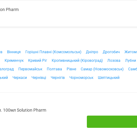
ion Pharm
ів
Вінниця
Горішні Плавні (Комсомольськ)
Дніпро
Дрогобич
Житом
Кременчук
Кривий Ріг
Кропивницький (Кіровоград)
Лозова
Лубни
влоград
Первомайськ
Полтава
Рівне
Самар (Новомосковськ)
Самб
ький
Черкаси
Чернівці
Чернігів
Чорноморськ
Шептицький
. 100мл Solution Pharm