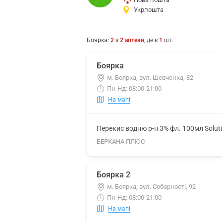
Укрпошта
Боярка
:
2
з
2
аптеки
, де є
1
шт.
Боярка
м. Боярка, вул. Шевченка, 82
Пн-Нд: 08:00-21:00
На мапі
Перекис водню р-н 3% фл. 100мл Solut
БЕРКАНА ПЛЮС
Боярка 2
м. Боярка, вул. Соборності, 92
Пн-Нд: 08:00-21:00
На мапі