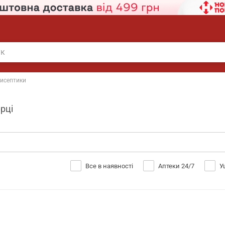
исептики
рці
Все в наявності
Аптеки 24/7
У