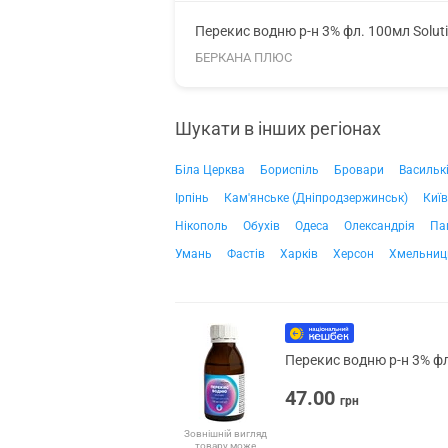
Перекис водню р-н 3% фл. 100мл Solut
БЕРКАНА ПЛЮС
Шукати в інших регіонах
Біла Церква
Бориспіль
Бровари
Васильк
Ірпінь
Кам'янське (Дніпродзержинськ)
Київ
Нікополь
Обухів
Одеса
Олександрія
Па
Умань
Фастів
Харків
Херсон
Хмельниц
Перекис водню р-н 3% фл
47.00
грн
Зовнішній вигляд
товару може