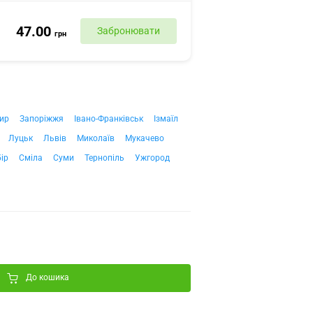
47.00
Забронювати
грн
ир
Запоріжжя
Івано-Франківськ
Ізмаїл
Луцьк
Львів
Миколаїв
Мукачево
ір
Сміла
Суми
Тернопіль
Ужгород
До кошика