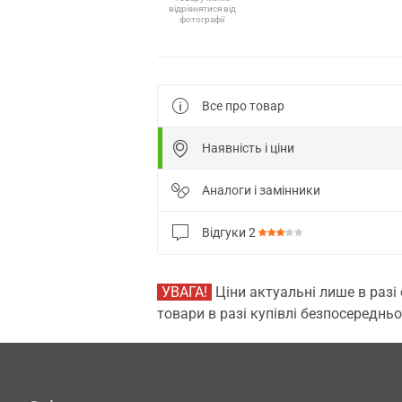
відрізнятися від
фотографії
Все про товар
Наявність і ціни
Аналоги і замінники
Відгуки
2
УВАГА!
Ціни актуальні лише в разі
товари в разі купівлі безпосередньо