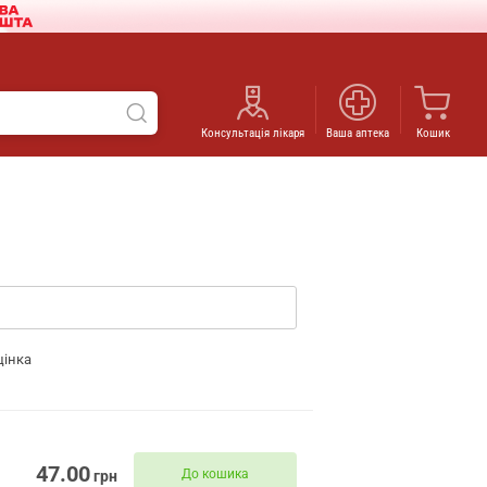
Консультація лікаря
Ваша аптека
Кошик
цінка
47.00
До кошика
грн