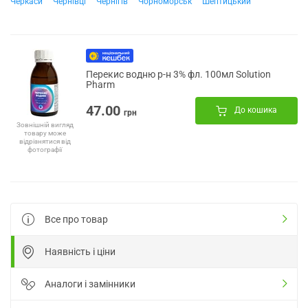
Черкаси
Чернівці
Чернігів
Чорноморськ
Шептицький
Перекис водню р-н 3% фл. 100мл Solution
Pharm
47.00
До кошика
грн
Зовнішній вигляд
товару може
відрізнятися від
фотографії
Все про товар
Наявність і ціни
Аналоги і замінники