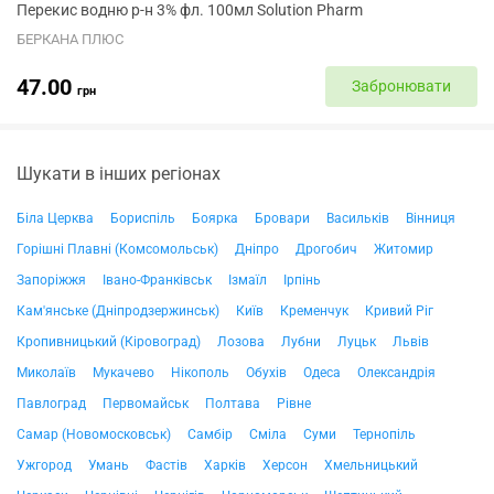
Перекис водню р-н 3% фл. 100мл Solution Pharm
БЕРКАНА ПЛЮС
47.00
Забронювати
грн
Шукати в інших регіонах
Біла Церква
Бориспіль
Боярка
Бровари
Васильків
Вінниця
Горішні Плавні (Комсомольськ)
Дніпро
Дрогобич
Житомир
Запоріжжя
Івано-Франківськ
Ізмаїл
Ірпінь
Кам'янське (Дніпродзержинськ)
Київ
Кременчук
Кривий Ріг
Кропивницький (Кіровоград)
Лозова
Лубни
Луцьк
Львів
Миколаїв
Мукачево
Нікополь
Обухів
Одеса
Олександрія
Павлоград
Первомайськ
Полтава
Рівне
Самар (Новомосковськ)
Самбір
Сміла
Суми
Тернопіль
Ужгород
Умань
Фастів
Харків
Херсон
Хмельницький