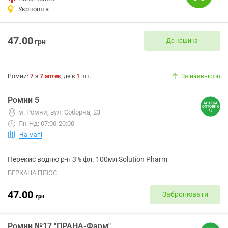
Укрпошта
47.00
До кошика
грн
Ромни
:
7
з
7
аптек
, де є
1
шт.
За наявністю
Ромни 5
м. Ромни, вул. Соборна, 23
Пн-Нд: 07:00-20:00
На мапі
Перекис водню р-н 3% фл. 100мл Solution Pharm
БЕРКАНА ПЛЮС
47.00
Забронювати
грн
Ромни №17 "ПРАНА-Фарм"