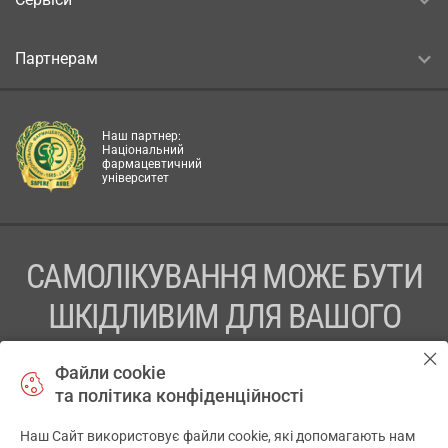
Партнерам
Наш партнер:
Національний
фармацевтичний
університет
САМОЛІКУВАННЯ МОЖЕ БУТИ
ШКІДЛИВИМ ДЛЯ ВАШОГО
ЗДОРОВ’Я
Файли cookie
та політика конфіденційності
ПЕРЕД ЗАСТОСУВАННЯМ ПРЕПАРАТУ ПРОКОНСУЛЬТУЙТЕСЬ
З ЛІКАРЕМ
Наш Сайт використовує файли cookie, які допомагають нам