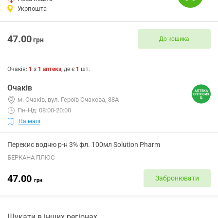
Укрпошта
47.00
До кошика
грн
Очаків
:
1
з
1
аптека
, де є
1
шт.
Очаків
м. Очаків, вул. Героїв Очакова, 38А
Пн-Нд: 08:00-20:00
На мапі
Перекис водню р-н 3% фл. 100мл Solution Pharm
БЕРКАНА ПЛЮС
47.00
Забронювати
грн
Шукати в інших регіонах