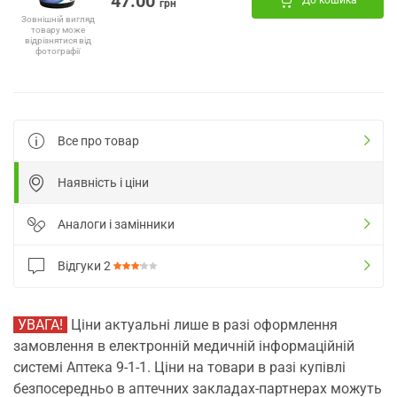
47.00
До кошика
грн
Зовнішній вигляд
товару може
відрізнятися від
фотографії
Все про товар
Наявність і ціни
Аналоги і замінники
Відгуки
2
УВАГА!
Ціни актуальні лише в разі оформлення
замовлення в електронній медичній інформаційній
системі Аптека 9-1-1. Ціни на товари в разі купівлі
безпосередньо в аптечних закладах-партнерах можуть