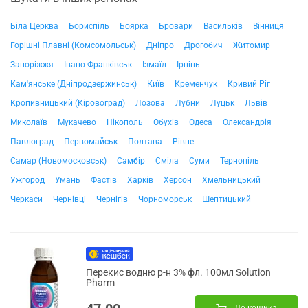
Біла Церква
Бориспіль
Боярка
Бровари
Васильків
Вінниця
Горішні Плавні (Комсомольськ)
Дніпро
Дрогобич
Житомир
Запоріжжя
Івано-Франківськ
Ізмаїл
Ірпінь
Кам'янське (Дніпродзержинськ)
Київ
Кременчук
Кривий Ріг
Кропивницький (Кіровоград)
Лозова
Лубни
Луцьк
Львів
Миколаїв
Мукачево
Нікополь
Обухів
Одеса
Олександрія
Павлоград
Первомайськ
Полтава
Рівне
Самар (Новомосковськ)
Самбір
Сміла
Суми
Тернопіль
Ужгород
Умань
Фастів
Харків
Херсон
Хмельницький
Черкаси
Чернівці
Чернігів
Чорноморськ
Шептицький
Перекис водню р-н 3% фл. 100мл Solution
Pharm