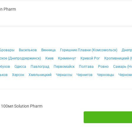
on Pharm
Бровары
Васильков
Винница
Горишние Плавни (Комсомольск)
Днеп
ское (Днепродзержинск)
Киев
Кременчуг
Кривой Рог
Кропивницкий (
бухов
Одесса
Павлоград
Первомайск
Полтава
Ровно
Самарь (Н
ьков
Херсон
Хмельницкий
Черкассы
Чернигов
Черновцы
Черном
. 100мл Solution Pharm