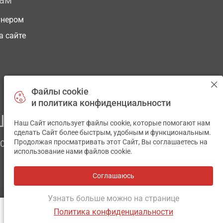
рам
тнером
а сайте
Файлы cookie
и политика конфиденциальности
ЕГО ЗДОРОВЬЯ
Наш Сайт использует файлы cookie, которые помогают нам
✕
сделать Сайт более быстрым, удобным и функциональным.
Продолжая просматривать этот Сайт, Вы соглашаетесь на
ЧОМ
использование нами файлов cookie.
Соглашаюсь
Все аптеки
на карте
Разработка и поддержка сайта -
wu.ua
Узнать больше можно на странице
Политика конфиденциальности
ОТЗЫВЫ