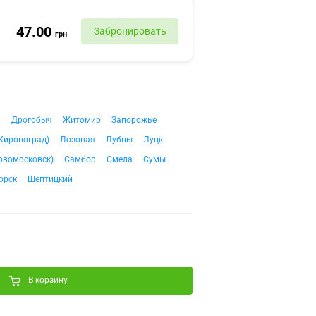
47.00
Забронировать
грн
р
Дрогобыч
Житомир
Запорожье
Кировоград)
Лозовая
Лубны
Луцк
овомосковск)
Самбор
Смела
Сумы
орск
Шептицкий
В корзину