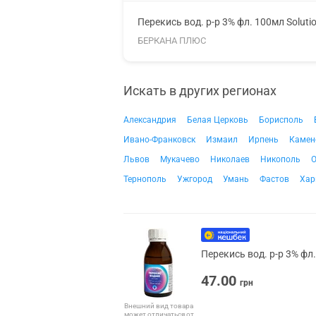
Перекись вод. р-р 3% фл. 100мл Soluti
БЕРКАНА ПЛЮС
Искать в других регионах
Александрия
Белая Церковь
Борисполь
Ивано-Франковск
Измаил
Ирпень
Камен
Львов
Мукачево
Николаев
Никополь
О
Тернополь
Ужгород
Умань
Фастов
Хар
Перекись вод. р-р 3% фл
47.00
грн
Внешний вид товара
может отличаться от