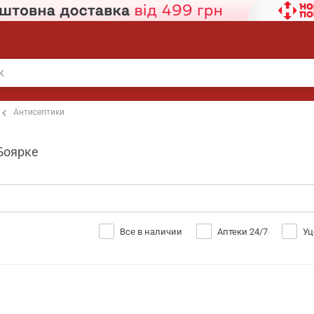
Антисептики
 Боярке
Все в наличии
Аптеки 24/7
Уц