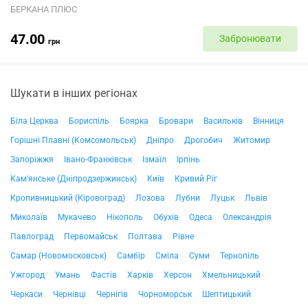
БЕРКАНА ПЛЮС
47.00
Забронювати
грн
Шукати в інших регіонах
Біла Церква
Бориспіль
Боярка
Бровари
Васильків
Вінниця
Горішні Плавні (Комсомольськ)
Дніпро
Дрогобич
Житомир
Запоріжжя
Івано-Франківськ
Ізмаїл
Ірпінь
Кам'янське (Дніпродзержинськ)
Київ
Кривий Ріг
Кропивницький (Кіровоград)
Лозова
Лубни
Луцьк
Львів
Миколаїв
Мукачево
Нікополь
Обухів
Одеса
Олександрія
Павлоград
Первомайськ
Полтава
Рівне
Самар (Новомосковськ)
Самбір
Сміла
Суми
Тернопіль
Ужгород
Умань
Фастів
Харків
Херсон
Хмельницький
Черкаси
Чернівці
Чернігів
Чорноморськ
Шептицький