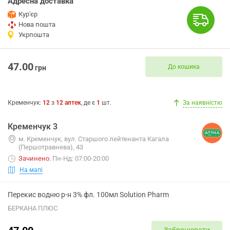
Адресна доставка
Кур'єр
Нова пошта
Укрпошта
47.00
До кошика
грн
Кременчук
:
12
з
12
аптек
, де є
1
шт.
За наявністю
Кременчук 3
м. Кременчук, вул. Старшого лейтенанта Кагала
(Першотравнева), 43
Зачинено
.
Пн-Нд: 07:00-20:00
На мапі
Перекис водню р-н 3% фл. 100мл Solution Pharm
БЕРКАНА ПЛЮС