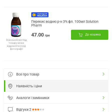
Перекис водню р-н 3% фл. 100мл Solution
Pharm
47.00
До кошика
грн
Зовнішній вигляд
товару може
відрізнятися від
фотографії
Все про товар
Наявність і ціни
Аналоги і замінники
Відгуки
2