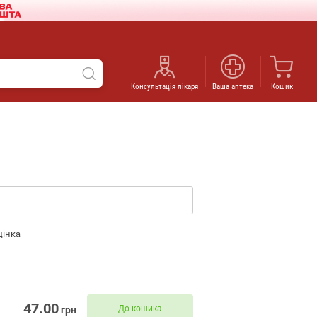
Консультація лікаря
Ваша аптека
Кошик
цінка
47.00
До кошика
грн