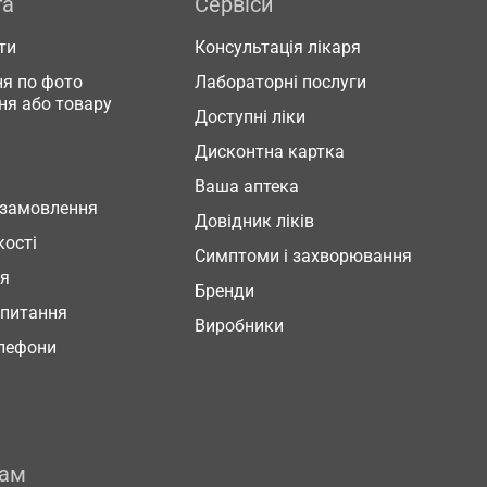
га
Сервіси
ти
Консультація лікаря
я по фото
Лабораторні послуги
ня або товару
Доступні ліки
Дисконтна картка
Ваша аптека
 замовлення
Довідник ліків
кості
Симптоми і захворювання
ня
Бренди
 питання
Виробники
елефони
рам