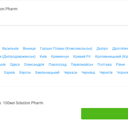
ion Pharm
Васильків
Вінниця
Горішні Плавні (Комсомольськ)
Дніпро
Дрогоби
е (Дніпродзержинськ)
Київ
Кременчук
Кривий Ріг
Кропивницький (Кі
ухів
Одеса
Олександрія
Павлоград
Первомайськ
Полтава
Рівне
Харків
Херсон
Хмельницький
Черкаси
Чернівці
Чернігів
Чорно
. 100мл Solution Pharm