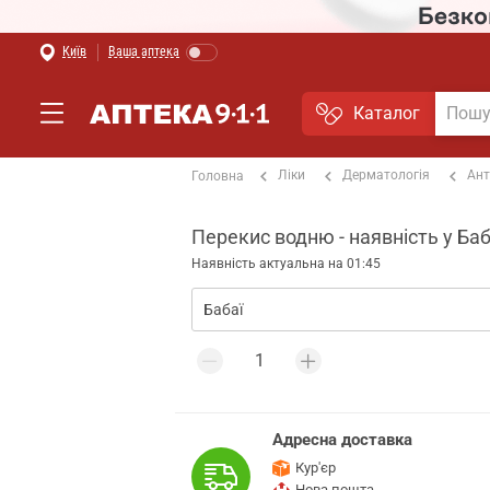
Київ
Ваша аптека
Каталог
Ліки
Дерматологія
Ант
Головна
Перекис водню - наявність у Ба
Наявність актуальна на 01:45
Адресна доставка
Кур'єр
Нова пошта