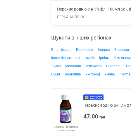
Перекис водню р-н 3% фл. 100мл Solut
БЕРКАНА ПЛЮС
Шукати в інших регіонах
Біла Церква
Бориспіль
Боярка
Бровари
Івано-Франківськ
Ізмаїл
Ірпінь
Кам'янськ
Львів
Миколаїв
Мукачево
Нікополь
Об
Суми
Тернопіль
Ужгород
Умань
Фастів
Перекис водню р-н 3% фл
47.00
грн
Зовнішній вигляд
товару може