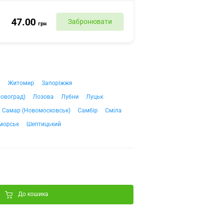
47.00
Забронювати
грн
ч
Житомир
Запоріжжя
ровоград)
Лозова
Лубни
Луцьк
Самар (Новомосковськ)
Самбір
Сміла
морськ
Шептицький
До кошика