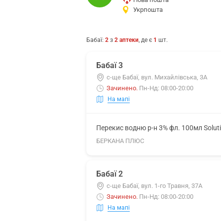
Укрпошта
Бабаї
:
2
з
2
аптеки
, де є
1
шт.
Бабаї 3
с-ще Бабаї, вул. Михайлівська, 3А
Зачинено
.
Пн-Нд: 08:00-20:00
На мапі
Перекис водню р-н 3% фл. 100мл Solut
БЕРКАНА ПЛЮС
Бабаї 2
с-ще Бабаї, вул. 1-го Травня, 37А
Зачинено
.
Пн-Нд: 08:00-20:00
На мапі