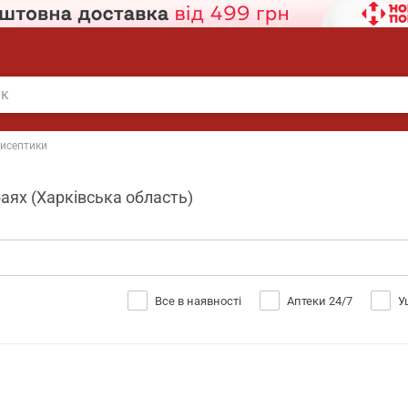
исептики
баях (Харківська область)
Все в наявності
Аптеки 24/7
У