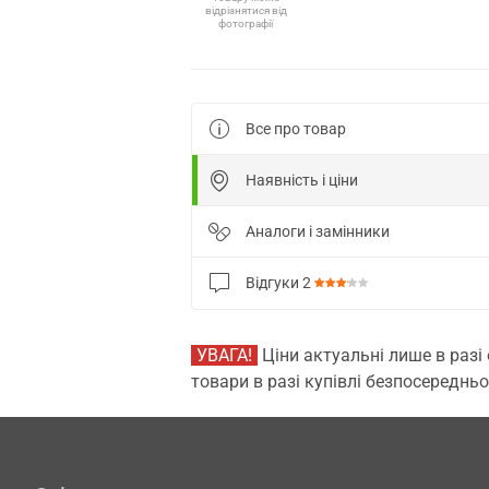
відрізнятися від
фотографії
Все про товар
Наявність і ціни
Аналоги і замінники
Відгуки
2
УВАГА!
Ціни актуальні лише в разі
товари в разі купівлі безпосередньо