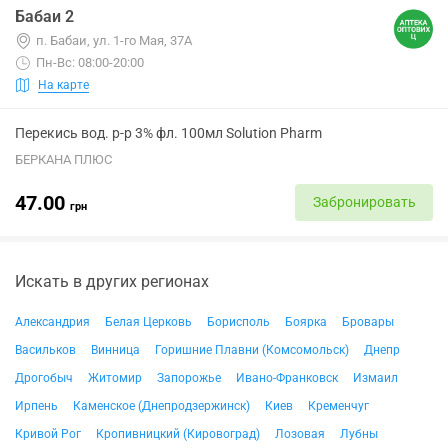
Бабаи 2
п. Бабаи, ул. 1-го Мая, 37А
Пн-Вс: 08:00-20:00
На карте
Перекись вод. р-р 3% фл. 100мл Solution Pharm
БЕРКАНА ПЛЮС
47.00
Забронировать
грн
Искать в других регионах
Александрия
Белая Церковь
Борисполь
Боярка
Бровары
Васильков
Винница
Горишние Плавни (Комсомольск)
Днепр
Дрогобыч
Житомир
Запорожье
Ивано-Франковск
Измаил
Ирпень
Каменское (Днепродзержинск)
Киев
Кременчуг
Кривой Рог
Кропивницкий (Кировоград)
Лозовая
Лубны