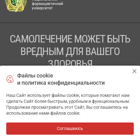
фармацевтичний
університет
САМОЛЕЧЕНИЕ МОЖЕТ БЫТЬ
ВРЕДНЫМ ДЛЯ ВАШЕГО
ЗДОРОВЬЯ
Файлы cookie
ПЕРЕД ПРИМЕНЕНИЕМ ПРЕПАРАТА
и политика конфиденциальности
ПРОКОНСУЛЬТИРУЙТЕСЬ С ВРАЧОМ
Наш Сайт использует файлы cookie, которые помогают нам
✕
ТОВ «АПТЕКА 911.ЮА» Код ЄДРПОУ 43631965.
сделать Сайт более быстрым, удобным и функциональным.
Продолжая просматривать этот Сайт, Вы соглашаетесь на
Отказ от ответственности
использование нами файлов cookie.
© 2014-2026. Медицинская информационная система
АПТЕКА911.ЮА
Соглашаюсь
Все аптеки
на карте
Разработка и поддержка сайта -
wu.ua