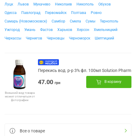
Луцк
Львов
Мукачево
Николаев
Никополь
Обухов
Одесса
Павлоград
Первомайск
Полтава
Ровно
Самарь (Новомосковск)
Самбор
Смела
Сумы
Тернополь
Ужгород
Умань
Фастов
Харьков
Херсон
Хмельницкий
Черкассы
Чернигов
Черновцы
Черноморск
Шептицкий
Перекись вод. р-р 3% фл. 100мл Solution Pharm
47.00
В корзину
грн
Внешний вид товара
может отличаться от
фотографии
Все о товаре