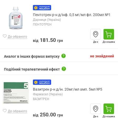
Пентотрен р-н д/інф. 0,5 мг/мл фл. 200мл №1
Дарниця (Україна)
ПЕНТОТРЕН
До обраного
181.50
від
грн
Де є
До кошика
не знайдений
Аналог в інших формах випуску
Подібний терапевтичний ефект
Вазитрен р-н д/ін. 20мг/мл амп. 5мл №5
Фармасел (Україна)
ВАЗИТРЕН
До обраного
250.00
від
грн
Де є
До кошика