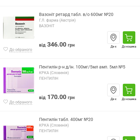
Вазоніт ретард табл. в/о 600мг №20
Г.Л. фарма (Австрія)
ВАЗОНІТ
346.00
від
грн
Де є
До кошика
До обраного
Пентилін р-н д/ін. 100мг/5мл амп. 5мл №5
КРКА (Словенія)
ПЕНТИЛІН
170.00
від
грн
Де є
До кошика
До обраного
Пентилін табл. 400мг №20
КРКА (Словенія)
ПЕНТИЛІН