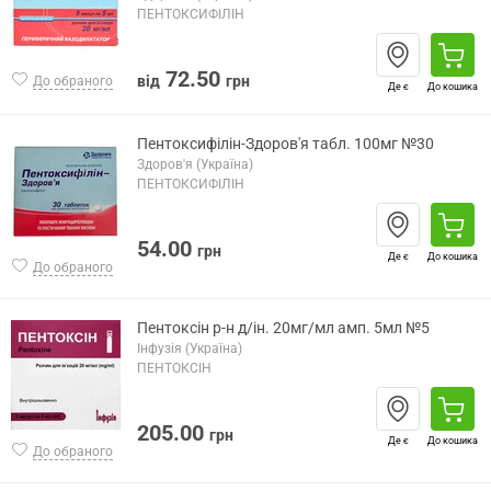
ПЕНТОКСИФІЛІН
72.50
від
грн
До обраного
Де є
До кошика
Пентоксифілін-Здоров'я табл. 100мг №30
Здоров'я (Україна)
ПЕНТОКСИФІЛІН
54.00
грн
Де є
До кошика
До обраного
Пентоксін р-н д/ін. 20мг/мл амп. 5мл №5
Інфузія (Україна)
ПЕНТОКСІН
205.00
грн
Де є
До кошика
До обраного