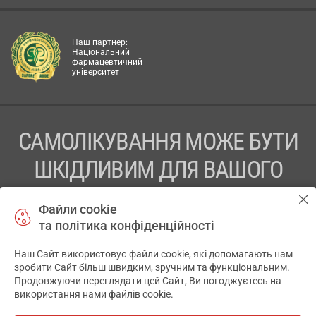
Наш партнер:
Національний
фармацевтичний
університет
САМОЛІКУВАННЯ МОЖЕ БУТИ
ШКІДЛИВИМ ДЛЯ ВАШОГО
ЗДОРОВ’Я
Файли cookie
та політика конфіденційності
ПЕРЕД ЗАСТОСУВАННЯМ ПРЕПАРАТУ ПРОКОНСУЛЬТУЙТЕСЬ
З ЛІКАРЕМ
Наш Сайт використовує файли cookie, які допомагають нам
✕
зробити Сайт більш швидким, зручним та функціональним.
ТОВ «АПТЕКА 911.ЮА» Код ЄДРПОУ 43631965.
Продовжуючи переглядати цей Сайт, Ви погоджуєтесь на
використання нами файлів cookie.
Відмова від відповідальності