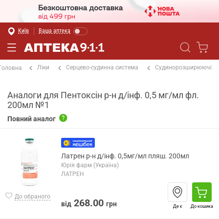
Київ
Ваша аптека
Ліки
Серцево-судинна система
Судинорозширюючі
Головна
Аналоги для Пентоксін р-н д/інф. 0,5 мг/мл фл.
200мл №1
Повний аналог
Латрен р-н д/інф. 0,5мг/мл пляш. 200мл
Юрія фарм (Україна)
ЛАТРЕН
До обраного
268.00
від
грн
Де є
До кошика