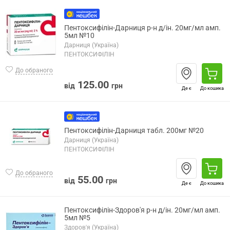
Пентоксифілін-Дарниця р-н д/ін. 20мг/мл амп.
5мл №10
Дарниця (Україна)
ПЕНТОКСИФІЛІН
До обраного
125.00
від
грн
Де є
До кошика
Пентоксифілін-Дарниця табл. 200мг №20
Дарниця (Україна)
ПЕНТОКСИФІЛІН
До обраного
55.00
від
грн
Де є
До кошика
Пентоксифілін-Здоров'я р-н д/ін. 20мг/мл амп.
5мл №5
Здоров'я (Україна)