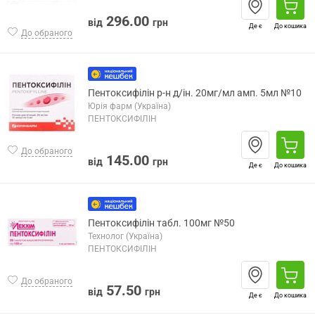
296.00
від
грн
Де є
До кошика
До обраного
Пентоксифілін р-н д/ін. 20мг/мл амп. 5мл №10
Юрія фарм (Україна)
ПЕНТОКСИФІЛІН
До обраного
145.00
від
грн
Де є
До кошика
Пентоксифілін табл. 100мг №50
Технолог (Україна)
ПЕНТОКСИФІЛІН
До обраного
57.50
від
грн
Де є
До кошика