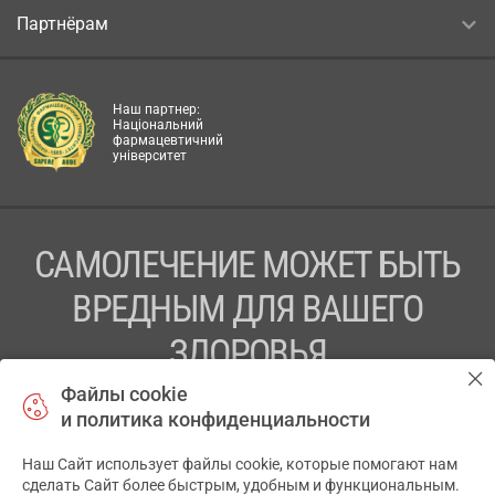
Партнёрам
Наш партнер:
Національний
фармацевтичний
університет
САМОЛЕЧЕНИЕ МОЖЕТ БЫТЬ
ВРЕДНЫМ ДЛЯ ВАШЕГО
ЗДОРОВЬЯ
Файлы cookie
ПЕРЕД ПРИМЕНЕНИЕМ ПРЕПАРАТА
и политика конфиденциальности
ПРОКОНСУЛЬТИРУЙТЕСЬ С ВРАЧОМ
Наш Сайт использует файлы cookie, которые помогают нам
✕
ТОВ «АПТЕКА 911.ЮА» Код ЄДРПОУ 43631965.
сделать Сайт более быстрым, удобным и функциональным.