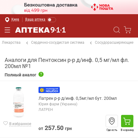
Киев
Ваша аптека
Лекарства
Сердечно-сосудистая система
Сосудорасширяющие
Аналоги для Пентоксин р-р д/инф. 0,5 мг/мл фл.
200мл №1
Полный аналог
Латрен р-р д/инф. 0,5мг/мл бут. 200мл
Юрия фарм (Украина)
ЛАТРЕН
В избранное
257.50
от
грн
Где есть
В корзину