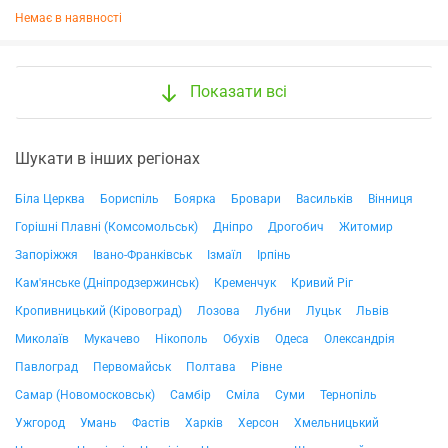
Немає в наявності
Показати всі
Шукати в інших регіонах
Біла Церква
Бориспіль
Боярка
Бровари
Васильків
Вінниця
Горішні Плавні (Комсомольськ)
Дніпро
Дрогобич
Житомир
Запоріжжя
Івано-Франківськ
Ізмаїл
Ірпінь
Кам'янське (Дніпродзержинськ)
Кременчук
Кривий Ріг
Кропивницький (Кіровоград)
Лозова
Лубни
Луцьк
Львів
Миколаїв
Мукачево
Нікополь
Обухів
Одеса
Олександрія
Павлоград
Первомайськ
Полтава
Рівне
Самар (Новомосковськ)
Самбір
Сміла
Суми
Тернопіль
Ужгород
Умань
Фастів
Харків
Херсон
Хмельницький