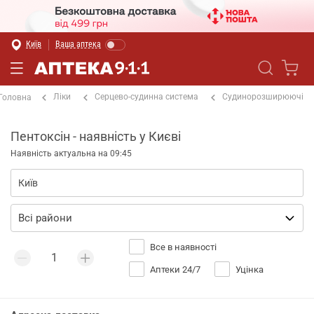
Київ
Ваша аптека
Ліки
Серцево-судинна система
Судинорозширюючі
Головна
Пентоксін - наявність у Києві
Наявність актуальна на 09:45
Все в наявності
Аптеки 24/7
Уцінка