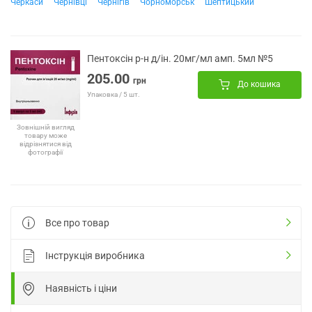
Черкаси
Чернівці
Чернігів
Чорноморськ
Шептицький
Пентоксін р-н д/ін. 20мг/мл амп. 5мл №5
205.00
грн
До кошика
Упаковка / 5 шт.
Зовнішній вигляд
товару може
відрізнятися від
фотографії
Все про товар
Інструкція виробника
Наявність і ціни