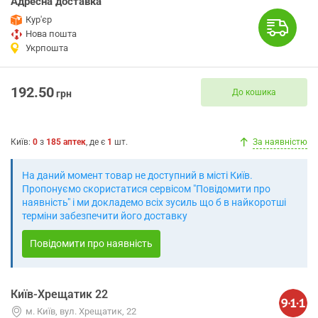
Адресна доставка
Кур'єр
Нова пошта
Укрпошта
192.50
До кошика
грн
Київ
:
0
з
185
аптек
, де є
1
шт.
За наявністю
На даний момент товар не доступний в місті Київ.
Пропонуємо скористатися сервісом "Повідомити про
наявність" і ми докладемо всіх зусиль що б в найкоротші
терміни забезпечити його доставку
Повідомити про наявність
Київ-Хрещатик 22
м. Київ, вул. Хрещатик, 22