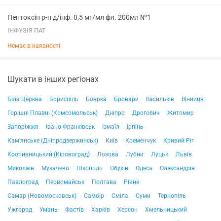
Пентоксін р-н д/інф. 0,5 мг/мл фл. 200мл №1
ІНФУЗІЯ ПАТ
Немає в наявності
Шукати в інших регіонах
Біла Церква
Бориспіль
Боярка
Бровари
Васильків
Вінниця
Горішні Плавні (Комсомольськ)
Дніпро
Дрогобич
Житомир
Запоріжжя
Івано-Франківськ
Ізмаїл
Ірпінь
Кам'янське (Дніпродзержинськ)
Київ
Кременчук
Кривий Ріг
Кропивницький (Кіровоград)
Лозова
Лубни
Луцьк
Львів
Миколаїв
Мукачево
Нікополь
Обухів
Одеса
Олександрія
Павлоград
Первомайськ
Полтава
Рівне
Самар (Новомосковськ)
Самбір
Сміла
Суми
Тернопіль
Ужгород
Умань
Фастів
Харків
Херсон
Хмельницький