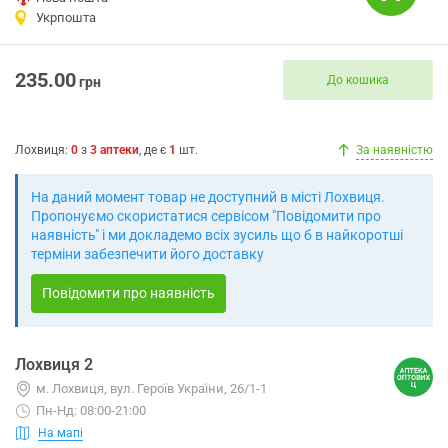
Укрпошта
235.00
До кошика
грн
Лохвиця
:
0
з
3
аптеки
, де є
1
шт.
За наявністю
На даний момент товар не доступний в місті Лохвиця.
Пропонуємо скористатися сервісом "Повідомити про
наявність" і ми докладемо всіх зусиль що б в найкоротші
терміни забезпечити його доставку
Повідомити про наявність
Лохвиця 2
м. Лохвиця, вул. Героїв України, 26/1-1
Пн-Нд: 08:00-21:00
На мапі