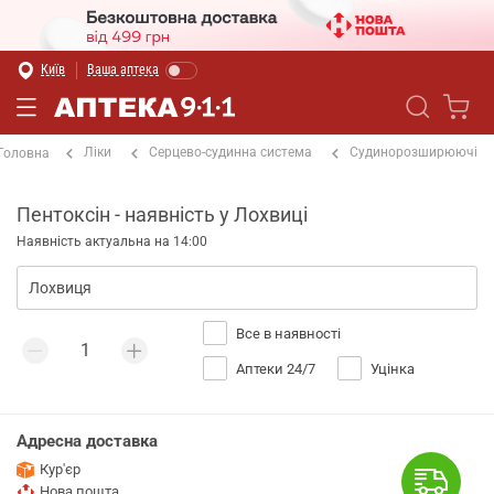
Київ
Ваша аптека
Ліки
Серцево-судинна система
Судинорозширюючі
Головна
Пентоксін - наявність у Лохвиці
Наявність актуальна на 14:00
Все в наявності
Аптеки 24/7
Уцінка
Адресна доставка
Кур'єр
Нова пошта