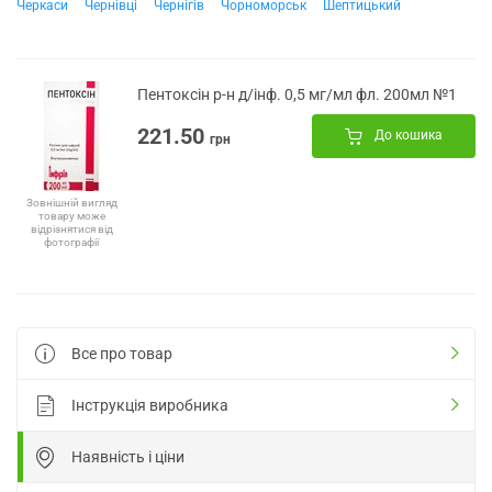
Черкаси
Чернівці
Чернігів
Чорноморськ
Шептицький
Пентоксін р-н д/інф. 0,5 мг/мл фл. 200мл №1
221.50
До кошика
грн
Зовнішній вигляд
товару може
відрізнятися від
фотографії
Все про товар
Інструкція виробника
Наявність і ціни