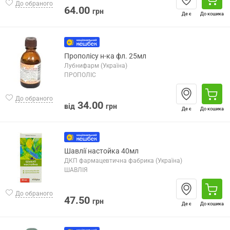
До обраного
64.00
грн
Де є
До кошика
Прополісу н-ка фл. 25мл
Лубнифарм (Україна)
ПРОПОЛІС
До обраного
34.00
від
грн
Де є
До кошика
Шавлії настойка 40мл
ДКП фармацевтична фабрика (Україна)
ШАВЛІЯ
До обраного
47.50
грн
Де є
До кошика