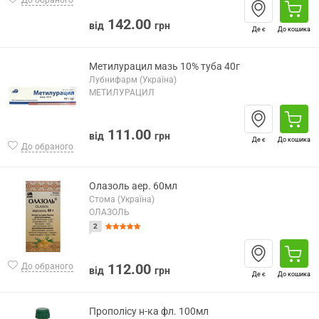
До обраного
142.00
від
грн
Де є
До кошика
Метилурацил мазь 10% туба 40г
Лубнифарм (Україна)
МЕТИЛУРАЦИЛ
111.00
від
грн
Де є
До кошика
До обраного
Олазоль аер. 60мл
Стома (Україна)
ОЛАЗОЛЬ
2
112.00
До обраного
від
грн
Де є
До кошика
Прополісу н-ка фл. 100мл