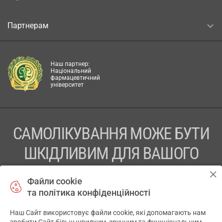
Партнерам
Наш партнер:
Національний
фармацевтичний
університет
САМОЛІКУВАННЯ МОЖЕ БУТИ
ШКІДЛИВИМ ДЛЯ ВАШОГО
ЗДОРОВ’Я
Файли cookie
та політика конфіденційності
ПЕРЕД ЗАСТОСУВАННЯМ ПРЕПАРАТУ ПРОКОНСУЛЬТУЙТЕСЬ
З ЛІКАРЕМ
Наш Сайт використовує файли cookie, які допомагають нам
✕