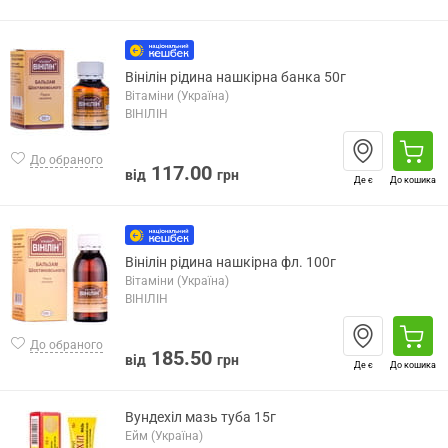
Вінілін рідина нашкірна банка 50г
Вітаміни (Україна)
ВІНІЛІН
До обраного
117.00
від
грн
Де є
До кошика
Вінілін рідина нашкірна фл. 100г
Вітаміни (Україна)
ВІНІЛІН
До обраного
185.50
від
грн
Де є
До кошика
Вундехіл мазь туба 15г
Ейм (Україна)