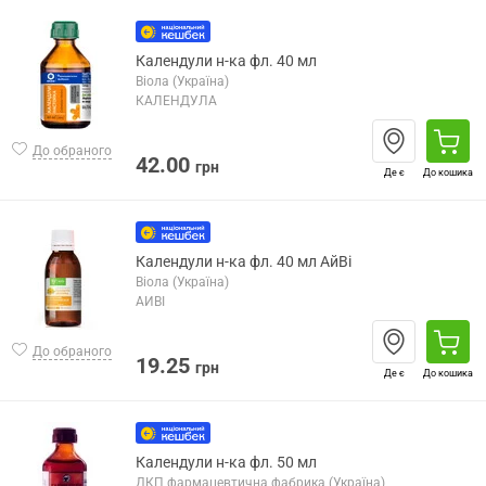
Календули н-ка фл. 40 мл
Віола (Україна)
КАЛЕНДУЛА
До обраного
42.00
грн
Де є
До кошика
Календули н-ка фл. 40 мл АйВі
Віола (Україна)
АЙВІ
До обраного
19.25
грн
Де є
До кошика
Календули н-ка фл. 50 мл
ДКП фармацевтична фабрика (Україна)