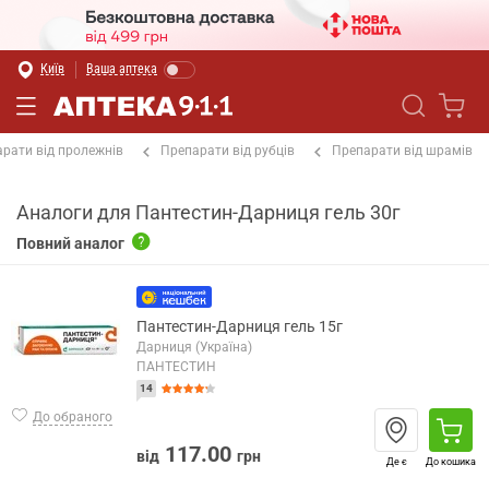
Київ
Ваша аптека
рати від пролежнів
Препарати від рубців
Препарати від шрамів
Аналоги для Пантестин-Дарниця гель 30г
Повний аналог
Пантестин-Дарниця гель 15г
Дарниця (Україна)
ПАНТЕСТИН
14
До обраного
117.00
від
грн
Де є
До кошика