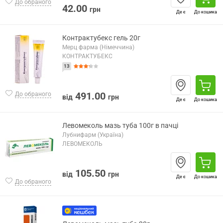
До обраного
42.00
грн
Де є
До кошика
Контрактубекс гель 20г
Мерц фарма (Німеччина)
КОНТРАКТУБЕКС
13
491.00
До обраного
від
грн
Де є
До кошика
Левомеколь мазь туба 100г в пачці
Лубнифарм (Україна)
ЛЕВОМЕКОЛЬ
105.50
від
грн
Де є
До кошика
До обраного