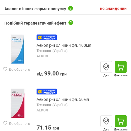
не знайдений
Аналог в інших формах випуску
Подібний терапевтичний ефект
Аекол р-н олійний фл. 100мл
Технолог (Україна)
АЕКОЛ
До обраного
99.00
від
грн
Де є
До кошика
Аекол р-н олійний фл. 50мл
Технолог (Україна)
АЕКОЛ
До обраного
71.15
грн
Де є
До кошика