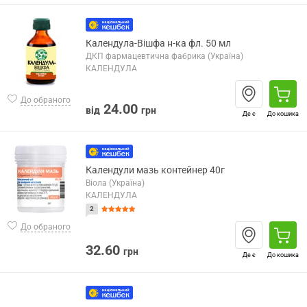
Календула-Вішфа н-ка фл. 50 мл
ДКП фармацевтична фабрика (Україна)
КАЛЕНДУЛА
До обраного
24.00
від
грн
Де є
До кошика
Календули мазь контейнер 40г
Віола (Україна)
КАЛЕНДУЛА
2
До обраного
32.60
грн
Де є
До кошика