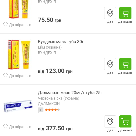
ВУНДЕХІЛ
75.50
грн
Де є
До кошика
До обраного
Вундехіл мазь туба 30г
Ейм (Україна)
ВУНДЕХІЛ
123.00
від
грн
Де є
До кошика
До обраного
Далмаксін мазь 20мг/г туба 25г
Червона зірка (Україна)
ДАЛМАКСІН
1
377.50
До обраного
від
грн
Де є
До кошика