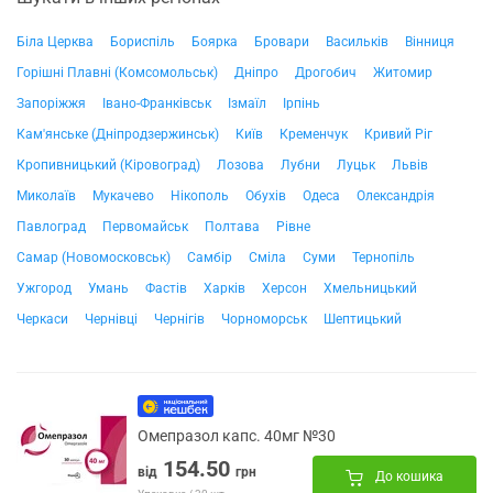
Біла Церква
Бориспіль
Боярка
Бровари
Васильків
Вінниця
Горішні Плавні (Комсомольськ)
Дніпро
Дрогобич
Житомир
Запоріжжя
Івано-Франківськ
Ізмаїл
Ірпінь
Кам'янське (Дніпродзержинськ)
Київ
Кременчук
Кривий Ріг
Кропивницький (Кіровоград)
Лозова
Лубни
Луцьк
Львів
Миколаїв
Мукачево
Нікополь
Обухів
Одеса
Олександрія
Павлоград
Первомайськ
Полтава
Рівне
Самар (Новомосковськ)
Самбір
Сміла
Суми
Тернопіль
Ужгород
Умань
Фастів
Харків
Херсон
Хмельницький
Черкаси
Чернівці
Чернігів
Чорноморськ
Шептицький
Омепразол капс. 40мг №30
154.50
від
грн
До кошика