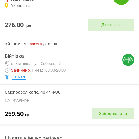
Укрпошта
276.00
До кошика
грн
Війтівка
:
1
з
1
аптека
, де є
1
шт.
Війтівка
с. Війтівка, вул. Соборна, 7
Зачинено
.
Пн-Нд: 08:00-20:00
На мапі
Омепразол капс. 40мг №30
ПАТ ФАРМАК
259.50
Забронювати
грн
Шукати в інших регіонах