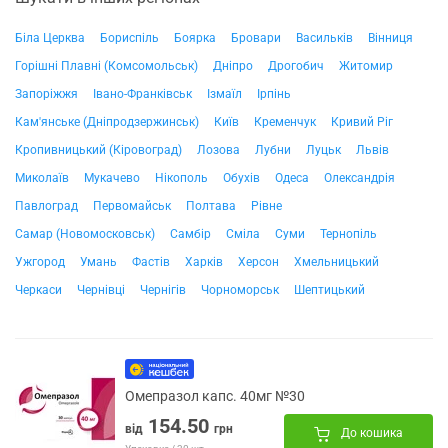
Біла Церква
Бориспіль
Боярка
Бровари
Васильків
Вінниця
Горішні Плавні (Комсомольськ)
Дніпро
Дрогобич
Житомир
Запоріжжя
Івано-Франківськ
Ізмаїл
Ірпінь
Кам'янське (Дніпродзержинськ)
Київ
Кременчук
Кривий Ріг
Кропивницький (Кіровоград)
Лозова
Лубни
Луцьк
Львів
Миколаїв
Мукачево
Нікополь
Обухів
Одеса
Олександрія
Павлоград
Первомайськ
Полтава
Рівне
Самар (Новомосковськ)
Самбір
Сміла
Суми
Тернопіль
Ужгород
Умань
Фастів
Харків
Херсон
Хмельницький
Черкаси
Чернівці
Чернігів
Чорноморськ
Шептицький
Омепразол капс. 40мг №30
154.50
від
грн
До кошика