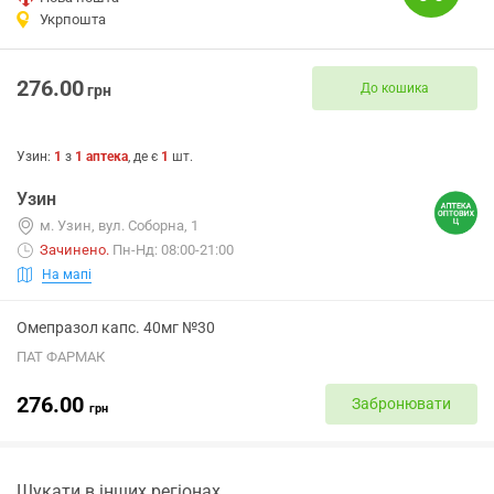
Укрпошта
276.00
До кошика
грн
Узин
:
1
з
1
аптека
, де є
1
шт.
Узин
м. Узин, вул. Соборна, 1
Зачинено
.
Пн-Нд: 08:00-21:00
На мапі
Омепразол капс. 40мг №30
ПАТ ФАРМАК
276.00
Забронювати
грн
Шукати в інших регіонах