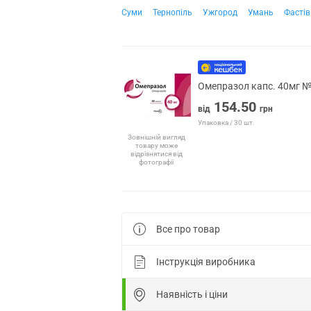
Суми
Тернопіль
Ужгород
Умань
Фастів
Омепразол капс. 40мг 
154.50
від
грн
Упаковка / 30 шт.
Зовнішній вигляд
товару може
відрізнятися від
фотографії
Все про товар
Інструкція виробника
Наявність і ціни