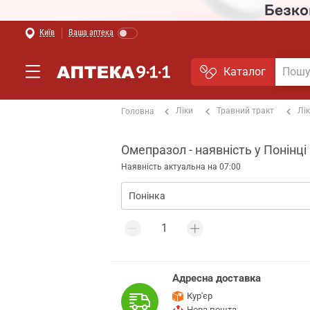
Київ
Ваша аптека
Каталог
Ліки
Травний тракт
Лі
Головна
Омепразол - наявність у Понінці
Наявність актуальна на 07:00
Адресна доставка
Кур'єр
Нова пошта