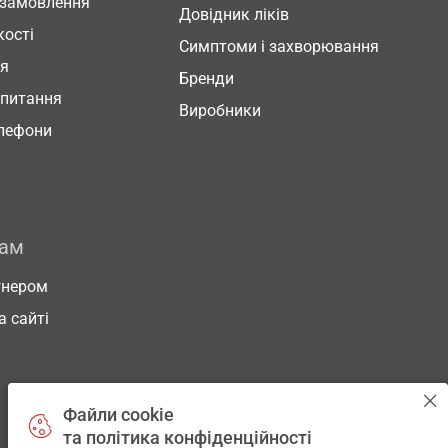
 замовлення
Довідник ліків
кості
Симптоми і захворювання
ня
Бренди
 питання
Виробники
елефони
рам
тнером
а сайті
Файли cookie
та політика конфіденційності