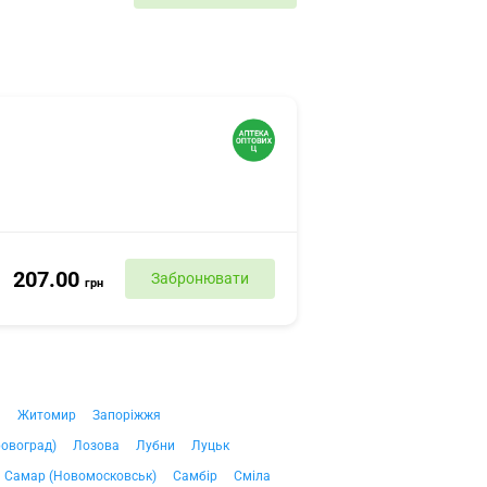
207.00
Забронювати
грн
ч
Житомир
Запоріжжя
ровоград)
Лозова
Лубни
Луцьк
Самар (Новомосковськ)
Самбір
Сміла