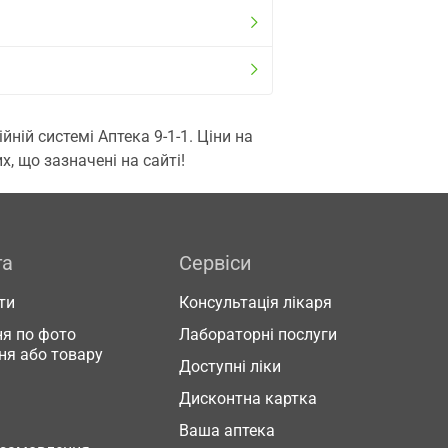
ій системі Аптека 9-1-1. Ціни на
, що зазначені на сайті!
га
Сервіси
ти
Консультація лікаря
я по фото
Лабораторні послуги
ня або товару
Доступні ліки
Дисконтна картка
Ваша аптека