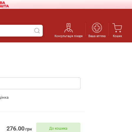
Консультація лікаря
Ваша аптека
Кошик
цінка
276.00
До кошика
грн