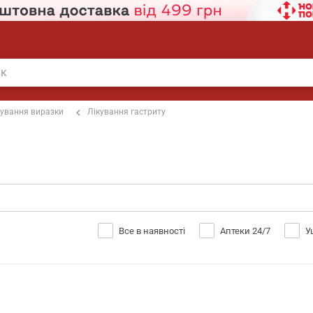
кування виразки
Лікування гастриту
Все в наявності
Аптеки 24/7
У