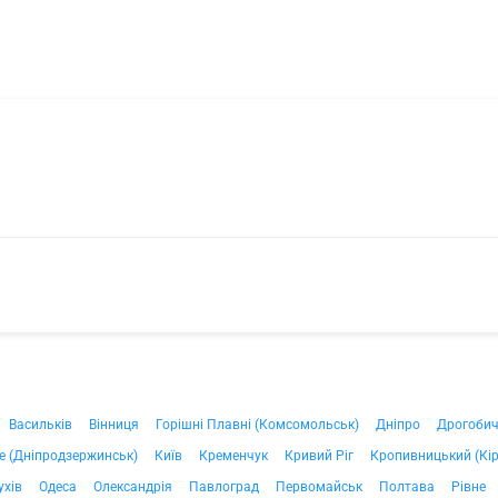
Васильків
Вінниця
Горішні Плавні (Комсомольськ)
Дніпро
Дрогоби
е (Дніпродзержинськ)
Київ
Кременчук
Кривий Ріг
Кропивницький (Кі
ухів
Одеса
Олександрія
Павлоград
Первомайськ
Полтава
Рівне