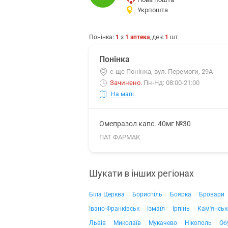
Укрпошта
Понінка
:
1
з
1
аптека
, де є
1
шт.
Понінка
с-ще Понінка, вул. Перемоги, 29А
Зачинено
.
Пн-Нд: 08:00-21:00
На мапі
Омепразол капс. 40мг №30
ПАТ ФАРМАК
Шукати в інших регіонах
Біла Церква
Бориспіль
Боярка
Бровари
Івано-Франківськ
Ізмаїл
Ірпінь
Кам'янськ
Львів
Миколаїв
Мукачево
Нікополь
Об