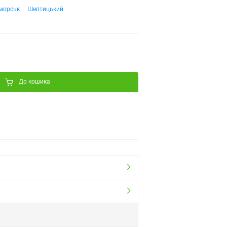
морськ
Шептицький
До кошика