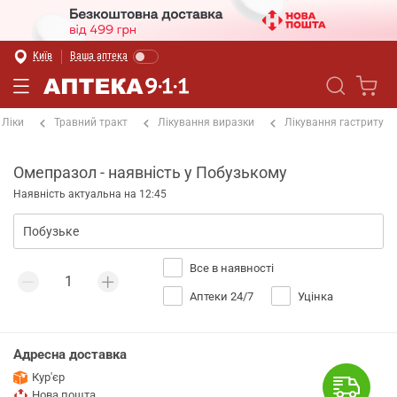
Київ
Ваша аптека
Ліки
Травний тракт
Лікування виразки
Лікування гастриту
Омепразол - наявність у Побузькому
Наявність актуальна на 12:45
Все в наявності
Аптеки 24/7
Уцінка
Адресна доставка
Кур'єр
Нова пошта