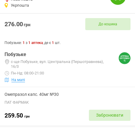
Укрпошта
276.00
До кошика
грн
Побузьке
:
1
з
1
аптека
, де є
1
шт.
Побузьке
с-ще Побузьке, вул. Центральна (Першотравнева),
16/3
Пн-Нд: 08:00-21:00
На мапі
Омепразол капс. 40мг №30
ПАТ ФАРМАК
259.50
Забронювати
грн