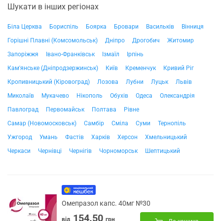
Шукати в інших регіонах
Біла Церква
Бориспіль
Боярка
Бровари
Васильків
Вінниця
Горішні Плавні (Комсомольськ)
Дніпро
Дрогобич
Житомир
Запоріжжя
Івано-Франківськ
Ізмаїл
Ірпінь
Кам'янське (Дніпродзержинськ)
Київ
Кременчук
Кривий Ріг
Кропивницький (Кіровоград)
Лозова
Лубни
Луцьк
Львів
Миколаїв
Мукачево
Нікополь
Обухів
Одеса
Олександрія
Павлоград
Первомайськ
Полтава
Рівне
Самар (Новомосковськ)
Самбір
Сміла
Суми
Тернопіль
Ужгород
Умань
Фастів
Харків
Херсон
Хмельницький
Черкаси
Чернівці
Чернігів
Чорноморськ
Шептицький
Омепразол капс. 40мг №30
154.50
від
грн