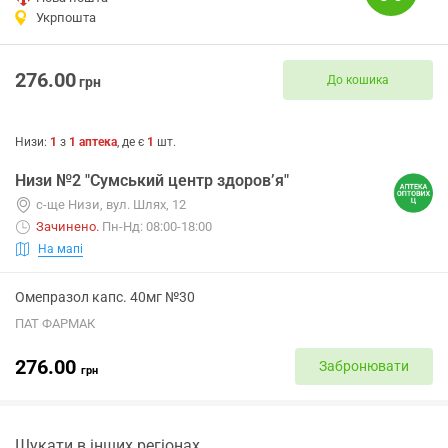
Укрпошта
276.00
До кошика
грн
Низи
:
1
з
1
аптека
, де є
1
шт.
Низи №2 "Сумський центр здоров’я"
с-ще Низи, вул. Шлях, 12
Зачинено
.
Пн-Нд: 08:00-18:00
На мапі
Омепразол капс. 40мг №30
ПАТ ФАРМАК
276.00
Забронювати
грн
Шукати в інших регіонах