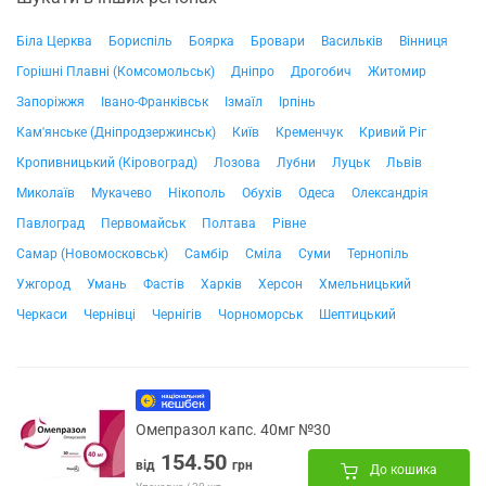
Біла Церква
Бориспіль
Боярка
Бровари
Васильків
Вінниця
Горішні Плавні (Комсомольськ)
Дніпро
Дрогобич
Житомир
Запоріжжя
Івано-Франківськ
Ізмаїл
Ірпінь
Кам'янське (Дніпродзержинськ)
Київ
Кременчук
Кривий Ріг
Кропивницький (Кіровоград)
Лозова
Лубни
Луцьк
Львів
Миколаїв
Мукачево
Нікополь
Обухів
Одеса
Олександрія
Павлоград
Первомайськ
Полтава
Рівне
Самар (Новомосковськ)
Самбір
Сміла
Суми
Тернопіль
Ужгород
Умань
Фастів
Харків
Херсон
Хмельницький
Черкаси
Чернівці
Чернігів
Чорноморськ
Шептицький
Омепразол капс. 40мг №30
154.50
від
грн
До кошика