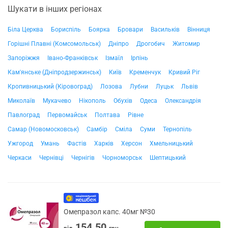
Шукати в інших регіонах
Біла Церква
Бориспіль
Боярка
Бровари
Васильків
Вінниця
Горішні Плавні (Комсомольськ)
Дніпро
Дрогобич
Житомир
Запоріжжя
Івано-Франківськ
Ізмаїл
Ірпінь
Кам'янське (Дніпродзержинськ)
Київ
Кременчук
Кривий Ріг
Кропивницький (Кіровоград)
Лозова
Лубни
Луцьк
Львів
Миколаїв
Мукачево
Нікополь
Обухів
Одеса
Олександрія
Павлоград
Первомайськ
Полтава
Рівне
Самар (Новомосковськ)
Самбір
Сміла
Суми
Тернопіль
Ужгород
Умань
Фастів
Харків
Херсон
Хмельницький
Черкаси
Чернівці
Чернігів
Чорноморськ
Шептицький
Омепразол капс. 40мг №30
154.50