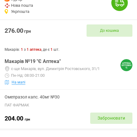
Нова пошта
Укрпошта
276.00
До кошика
грн
Макарів
:
1
з
1
аптека
, де є
1
шт.
Макарів №19 "Є Аптека"
с-ще Макарів, вул. Димитрія Ростовського, 31/1
Пн-Нд: 08:00-21:00
На мапі
Омепразол капс. 40мг №30
ПАТ ФАРМАК
204.00
Забронювати
грн