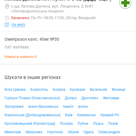
с-ще Липова Долина, вул. Лікарняна, 3, КНП
«Липоводолинська лікарня»
Зачинено
.
Пн-Пт: 08:00-17:00; Сб-Нд: Вихідний
На мапі
Омепразол капс. 40мг №30
ПАТ ФАРМАК
Немає в наявності
Шукати в інших регіонах
Біла Церква
Бориспіль
Боярка
Бровари
Васильків
Вінниця
Горішні Плавні (Комсомольськ)
Дніпро
Дрогобич
Житомир
Запоріжжя
Івано-Франківськ
Ізмаїл
Ірпінь
Кам'янське (Дніпродзержинськ)
Київ
Кременчук
Кривий Ріг
Кропивницький (Кіровоград)
Лозова
Лубни
Луцьк
Львів
Миколаїв
Мукачево
Нікополь
Обухів
Одеса
Олександрія