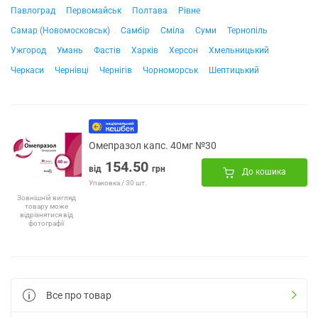
Павлоград
Первомайськ
Полтава
Рівне
Самар (Новомосковськ)
Самбір
Сміла
Суми
Тернопіль
Ужгород
Умань
Фастів
Харків
Херсон
Хмельницький
Черкаси
Чернівці
Чернігів
Чорноморськ
Шептицький
Омепразол капс. 40мг №30
154.50
від
грн
До кошика
Упаковка / 30 шт.
Зовнішній вигляд
товару може
відрізнятися від
фотографії
Все про товар