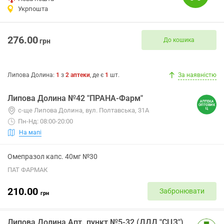
Укрпошта
276.00
До кошика
грн
Липова Долина
:
1
з
2
аптеки
, де є
1
шт.
За наявністю
Липова Долина №42 "ПРАНА-Фарм"
с-ще Липова Долина, вул. Полтавська, 31А
Пн-Нд: 08:00-20:00
На мапі
Омепразол капс. 40мг №30
ПАТ ФАРМАК
210.00
Забронювати
грн
Липова Долина Апт. пункт №5-32 (ДДД "СЦЗ")