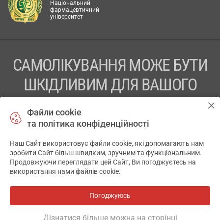
Національний
фармацевтичний
університет
САМОЛІКУВАННЯ МОЖЕ БУТИ
ШКІДЛИВИМ ДЛЯ ВАШОГО
ЗДОРОВ’Я
Файли cookie
та політика конфіденційності
ПЕРЕД ЗАСТОСУВАННЯМ ПРЕПАРАТУ ПРОКОНСУЛЬТУЙТЕСЬ
З ЛІКАРЕМ
Наш Сайт використовує файли cookie, які допомагають нам
✕
зробити Сайт більш швидким, зручним та функціональним.
ТОВ «АПТЕКА 911.ЮА» Код ЄДРПОУ 43631965.
Продовжуючи переглядати цей Сайт, Ви погоджуєтесь на
використання нами файлів cookie.
Відмова від відповідальності
© 2014-2026. Медична інформаційна система АПТЕКА911.ЮА
Погоджуюсь
Всі аптеки
на мапі
Розробка і підтримка сайту -
wu.ua
Дізнатися більше можна на сторінці