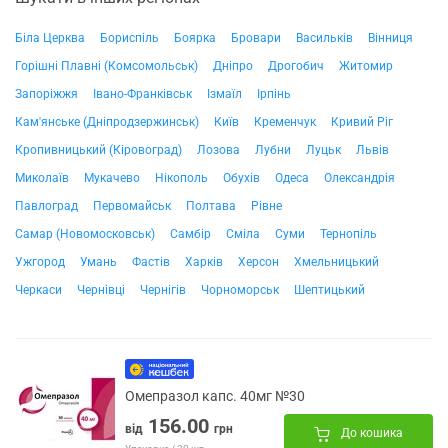
Біла Церква
Бориспіль
Боярка
Бровари
Васильків
Вінниця
Горішні Плавні (Комсомольськ)
Дніпро
Дрогобич
Житомир
Запоріжжя
Івано-Франківськ
Ізмаїл
Ірпінь
Кам'янське (Дніпродзержинськ)
Київ
Кременчук
Кривий Ріг
Кропивницький (Кіровоград)
Лозова
Лубни
Луцьк
Львів
Миколаїв
Мукачево
Нікополь
Обухів
Одеса
Олександрія
Павлоград
Первомайськ
Полтава
Рівне
Самар (Новомосковськ)
Самбір
Сміла
Суми
Тернопіль
Ужгород
Умань
Фастів
Харків
Херсон
Хмельницький
Черкаси
Чернівці
Чернігів
Чорноморськ
Шептицький
Омепразол капс. 40мг №30
156.00
від
грн
До кошика