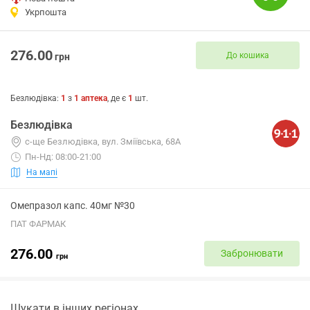
Укрпошта
276.00
До кошика
грн
Безлюдівка
:
1
з
1
аптека
, де є
1
шт.
Безлюдівка
с-ще Безлюдівка, вул. Зміївська, 68А
Пн-Нд: 08:00-21:00
На мапі
Омепразол капс. 40мг №30
ПАТ ФАРМАК
276.00
Забронювати
грн
Шукати в інших регіонах