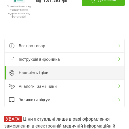
131.50
До кошика
від
грн
Зовнішній вигляд
товару може
відрізнятися від
фотографії
Все про товар
Інструкція виробника
Наявність і ціни
Аналоги і замінники
Залишити відгук
УВАГА!
Ціни актуальні лише в разі оформлення
замовлення в електронній медичній інформаційній