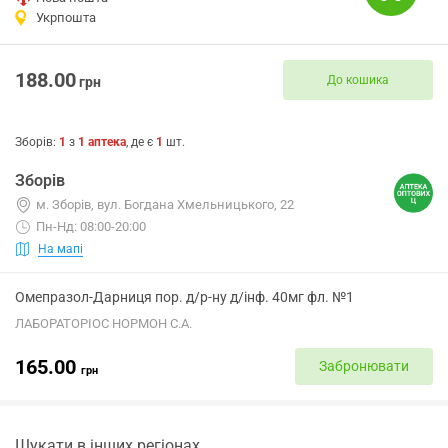
Укрпошта
188.00
До кошика
грн
Зборів
:
1
з
1
аптека
, де є
1
шт.
Зборів
м. Зборів, вул. Богдана Хмельницького, 22
Пн-Нд: 08:00-20:00
На мапі
Омепразол-Дарниця пор. д/р-ну д/інф. 40мг фл. №1
ЛАБОРАТОРІОС НОРМОН С.А.
165.00
Забронювати
грн
Шукати в інших регіонах