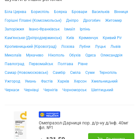
Біла Церква
Бориспіль
Боярка
Бровари
Васильків
Вінниця
Горішні Плавні (Комсомольськ)
Дніпро
Дрогобич
Житомир
Запоріжжя
Івано-Франківськ
Ізмаїл
Ірпінь
Кам'янське (Дніпродзержинськ)
Київ
Кременчук
Кривий Ріг
Кропивницький (Кіровоград)
Лозова
Лубни
Луцьк
Львів
Миколаїв
Мукачево
Нікополь
Обухів
Одеса
Олександрія
Павлоград
Первомайськ
Полтава
Рівне
Самар (Новомосковськ)
Самбір
Сміла
Суми
Тернопіль
Ужгород
Умань
Фастів
Харків
Херсон
Хмельницький
Черкаси
Чернівці
Чернігів
Чорноморськ
Шептицький
Омепразол-Дарниця пор. д/р-ну д/інф. 40мг
фл. №1