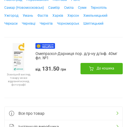
Самар (Новомосковськ)
Самбір
Сміла
Суми
Тернопіль
Ужгород
Умань
Фастів
Харків
Херсон
Хмельницький
Черкаси
Чернівці
Чернігів
Чорноморськ
Шептицький
Омепразол-Дарниця пор. д/р-ну д/інф. 40мг
фл. №1
131.50
До кошика
від
грн
Зовнішній вигляд
товару може
відрізнятися від
фотографії
Все про товар
Інструкція виробника