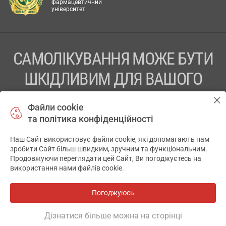
фармацевтичний
університет
САМОЛІКУВАННЯ МОЖЕ БУТИ
ШКІДЛИВИМ ДЛЯ ВАШОГО
ЗДОРОВ’Я
Файли cookie
та політика конфіденційності
ПЕРЕД ЗАСТОСУВАННЯМ ПРЕПАРАТУ ПРОКОНСУЛЬТУЙТЕСЬ
З ЛІКАРЕМ
Наш Сайт використовує файли cookie, які допомагають нам
✕
зробити Сайт більш швидким, зручним та функціональним.
ТОВ «АПТЕКА 911.ЮА» Код ЄДРПОУ 43631965.
Продовжуючи переглядати цей Сайт, Ви погоджуєтесь на
використання нами файлів cookie.
Відмова від відповідальності
© 2014-2026. Медична інформаційна система АПТЕКА911.ЮА
Погоджуюсь
Всі аптеки
на мапі
Розробка і підтримка сайту -
wu.ua
Дізнатися більше можна на сторінці