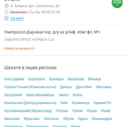
м. Боярка, вул. Шевченка, 82
Зачинено
.
Пн-Нд: 08:00-21:00
На мапі
Омепразол-Дарниця пор. д/р-ну д/інф. 40мг фл. №1
ЛАБОРАТОРІОС НОРМОН С.А.
Немає в наявності
Шукати в інших регіонах
Біла Церква
Бориспіль
Бровари
Васильків
Вінниця
Горішні Плавні (Комсомольськ)
Дніпро
Дрогобич
Житомир
Запоріжжя
Івано-Франківськ
Ізмаїл
Ірпінь
Кам'янське (Дніпродзержинськ)
Київ
Кременчук
Кривий Ріг
Кропивницький (Кіровоград)
Лозова
Лубни
Луцьк
Львів
Миколаїв
Мукачево
Нікополь
Обухів
Одеса
Олександрія
Павлоград
Первомайськ
Полтава
Рівне