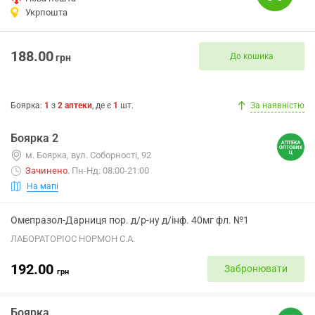
Укрпошта
188.00
До кошика
грн
Боярка
:
1
з
2
аптеки
, де є
1
шт.
За наявністю
Боярка 2
м. Боярка, вул. Соборності, 92
Зачинено
.
Пн-Нд: 08:00-21:00
На мапі
Омепразол-Дарниця пор. д/р-ну д/інф. 40мг фл. №1
ЛАБОРАТОРІОС НОРМОН С.А.
192.00
Забронювати
грн
Боярка