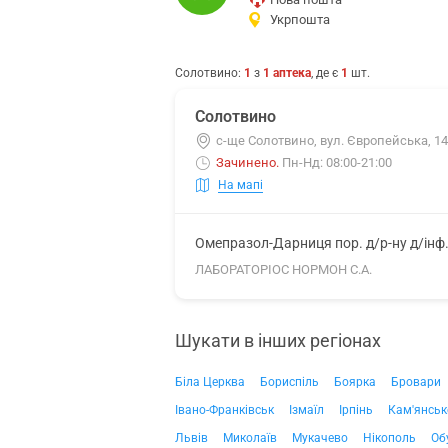
Укрпошта
Солотвино
:
1
з
1
аптека
, де є
1
шт.
Солотвино
с-ще Солотвино, вул. Європейська, 14
Зачинено
.
Пн-Нд: 08:00-21:00
На мапі
Омепразол-Дарниця пор. д/р-ну д/інф
ЛАБОРАТОРІОС НОРМОН С.А.
Шукати в інших регіонах
Біла Церква
Бориспіль
Боярка
Бровари
Івано-Франківськ
Ізмаїл
Ірпінь
Кам'янськ
Львів
Миколаїв
Мукачево
Нікополь
Об