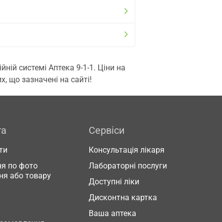
ій системі Аптека 9-1-1. Ціни на
, що зазначені на сайті!
га
Сервіси
ти
Консультація лікаря
я по фото
Лабораторні послуги
ня або товару
Доступні ліки
Дисконтна картка
Ваша аптека