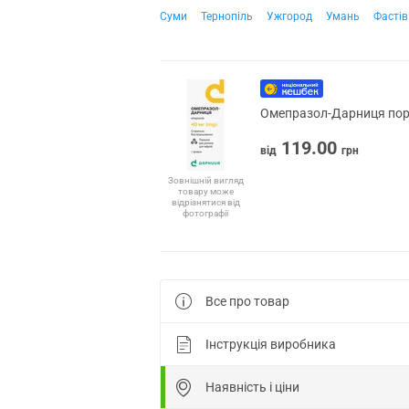
Суми
Тернопіль
Ужгород
Умань
Фастів
Омепразол-Дарниця пор. 
119.00
від
грн
Зовнішній вигляд
товару може
відрізнятися від
фотографії
Все про товар
Інструкція виробника
Наявність і ціни