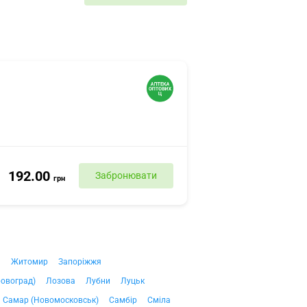
192.00
Забронювати
грн
ч
Житомир
Запоріжжя
ровоград)
Лозова
Лубни
Луцьк
Самар (Новомосковськ)
Самбір
Сміла