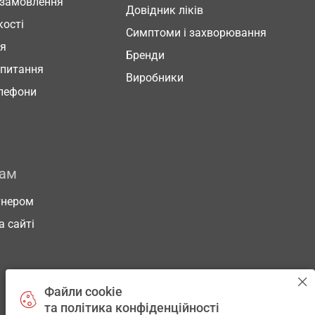
 замовлення
Довідник ліків
кості
Симптоми і захворювання
ня
Бренди
 питання
Виробники
елефони
рам
тнером
а сайті
Файли cookie
та політика конфіденційності