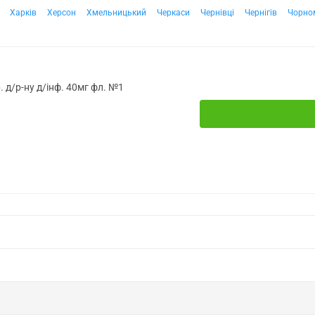
Харків
Херсон
Хмельницький
Черкаси
Чернівці
Чернігів
Чорно
д/р-ну д/інф. 40мг фл. №1