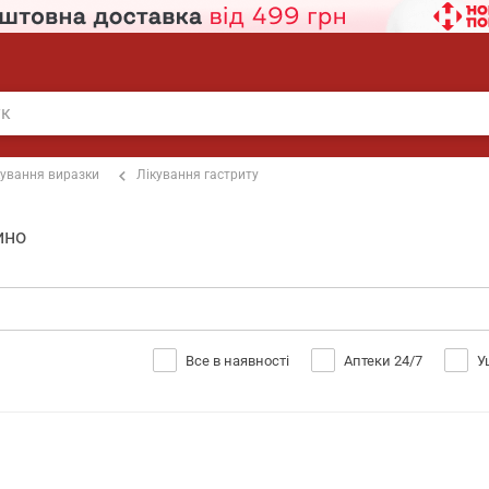
кування виразки
Лікування гастриту
ино
Все в наявності
Аптеки 24/7
У