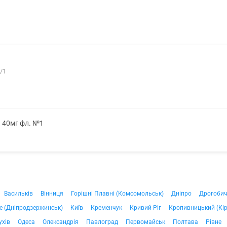
/1
. 40мг фл. №1
Васильків
Вінниця
Горішні Плавні (Комсомольськ)
Дніпро
Дрогоби
е (Дніпродзержинськ)
Київ
Кременчук
Кривий Ріг
Кропивницький (Кі
ухів
Одеса
Олександрія
Павлоград
Первомайськ
Полтава
Рівне