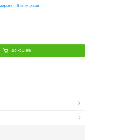
морськ
Шептицький
До кошика