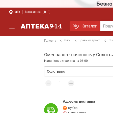
Київ
Ваша аптека
Каталог
Ліки
Травний тракт
Лі
Головна
Омепразол - наявність у Солотв
Наявність актуальна на 06:00
Адресна доставка
Кур'єр
Нова пошта