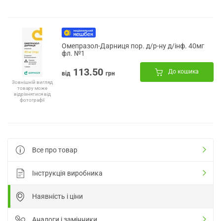
Омепразол-Дарниця пор. д/р-ну д/інф. 40мг
фл. №1
113.50
До кошика
від
грн
Зовнішній вигляд
товару може
відрізнятися від
фотографії
Все про товар
Інструкція виробника
Наявність і ціни
Аналоги і замінники