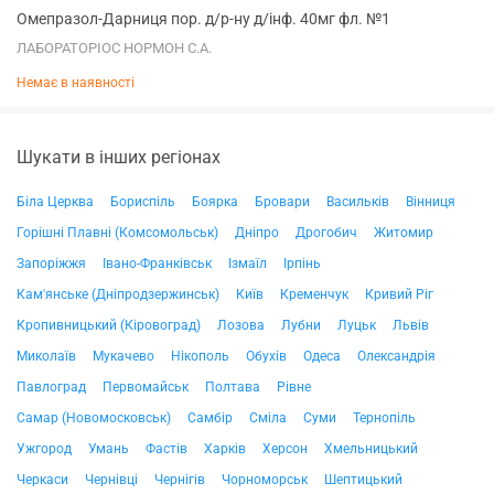
Омепразол-Дарниця пор. д/р-ну д/інф. 40мг фл. №1
ЛАБОРАТОРІОС НОРМОН С.А.
Немає в наявності
Шукати в інших регіонах
Біла Церква
Бориспіль
Боярка
Бровари
Васильків
Вінниця
Горішні Плавні (Комсомольськ)
Дніпро
Дрогобич
Житомир
Запоріжжя
Івано-Франківськ
Ізмаїл
Ірпінь
Кам'янське (Дніпродзержинськ)
Київ
Кременчук
Кривий Ріг
Кропивницький (Кіровоград)
Лозова
Лубни
Луцьк
Львів
Миколаїв
Мукачево
Нікополь
Обухів
Одеса
Олександрія
Павлоград
Первомайськ
Полтава
Рівне
Самар (Новомосковськ)
Самбір
Сміла
Суми
Тернопіль
Ужгород
Умань
Фастів
Харків
Херсон
Хмельницький
Черкаси
Чернівці
Чернігів
Чорноморськ
Шептицький