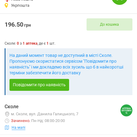
Укрпошта
196.50
До кошика
грн
Сколе
:
0
з
1
аптека
, де є
1
шт.
На даний момент товар не доступний в місті Сколе.
Пропонуємо скористатися сервісом "Повідомити про
наявність" і ми докладемо всіх зусиль що б в найкоротші
терміни забезпечити його доставку
Повідомити про наявність
Сколе
м. Сколе, вул. Данила Галицького, 7
Зачинено
.
Пн-Нд: 08:00-20:00
На мапі