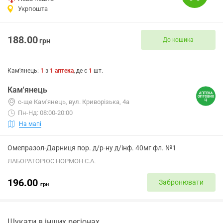
Укрпошта
188.00
До кошика
грн
Кам'янець
:
1
з
1
аптека
, де є
1
шт.
Кам'янець
с-ще Кам'янець, вул. Криворізька, 4а
Пн-Нд: 08:00-20:00
На мапі
Омепразол-Дарниця пор. д/р-ну д/інф. 40мг фл. №1
ЛАБОРАТОРІОС НОРМОН С.А.
196.00
Забронювати
грн
Шукати в інших регіонах