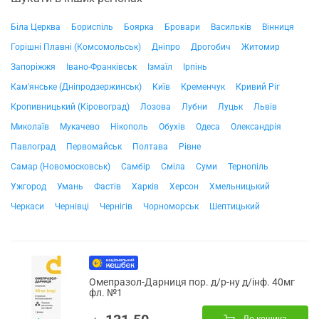
Біла Церква
Бориспіль
Боярка
Бровари
Васильків
Вінниця
Горішні Плавні (Комсомольськ)
Дніпро
Дрогобич
Житомир
Запоріжжя
Івано-Франківськ
Ізмаїл
Ірпінь
Кам'янське (Дніпродзержинськ)
Київ
Кременчук
Кривий Ріг
Кропивницький (Кіровоград)
Лозова
Лубни
Луцьк
Львів
Миколаїв
Мукачево
Нікополь
Обухів
Одеса
Олександрія
Павлоград
Первомайськ
Полтава
Рівне
Самар (Новомосковськ)
Самбір
Сміла
Суми
Тернопіль
Ужгород
Умань
Фастів
Харків
Херсон
Хмельницький
Черкаси
Чернівці
Чернігів
Чорноморськ
Шептицький
Омепразол-Дарниця пор. д/р-ну д/інф. 40мг
фл. №1