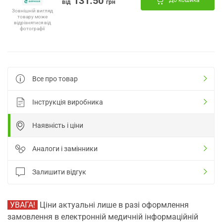
131.50
До кошика
від
грн
Зовнішній вигляд
товару може
відрізнятися від
фотографії
Все про товар
Інструкція виробника
Наявність і ціни
Аналоги і замінники
Залишити відгук
УВАГА!
Ціни актуальні лише в разі оформлення
замовлення в електронній медичній інформаційній