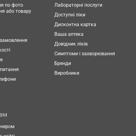
я по фото
Лабораторні послуги
ня або товару
Доступні ліки
Дисконтна картка
Ваша аптека
 замовлення
Довідник ліків
кості
Симптоми і захворювання
ня
Бренди
 питання
Виробники
елефони
рам
тнером