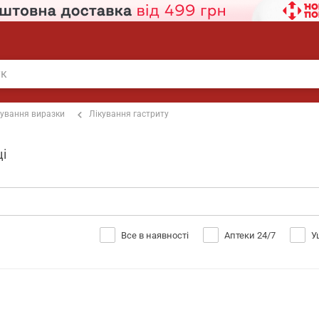
кування виразки
Лікування гастриту
ці
Все в наявності
Аптеки 24/7
У