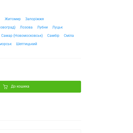
ч
Житомир
Запоріжжя
ровоград)
Лозова
Лубни
Луцьк
Самар (Новомосковськ)
Самбір
Сміла
морськ
Шептицький
До кошика