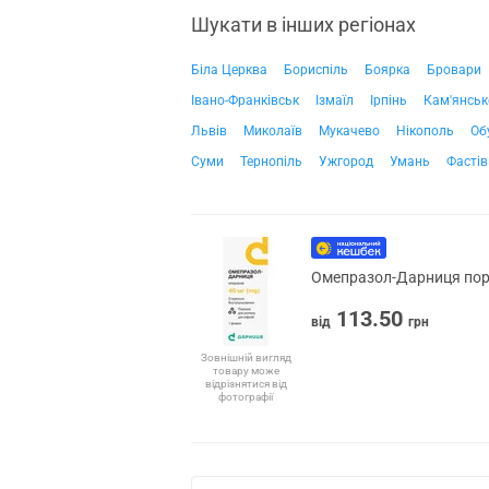
Шукати в інших регіонах
Біла Церква
Бориспіль
Боярка
Бровари
Івано-Франківськ
Ізмаїл
Ірпінь
Кам'янськ
Львів
Миколаїв
Мукачево
Нікополь
Об
Суми
Тернопіль
Ужгород
Умань
Фастів
Омепразол-Дарниця пор. 
113.50
від
грн
Зовнішній вигляд
товару може
відрізнятися від
фотографії