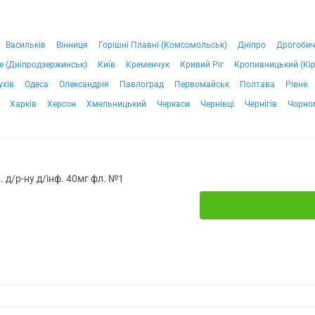
Васильків
Вінниця
Горішні Плавні (Комсомольськ)
Дніпро
Дрогоби
е (Дніпродзержинськ)
Київ
Кременчук
Кривий Ріг
Кропивницький (Кі
ухів
Одеса
Олександрія
Павлоград
Первомайськ
Полтава
Рівне
Харків
Херсон
Хмельницький
Черкаси
Чернівці
Чернігів
Чорно
д/р-ну д/інф. 40мг фл. №1