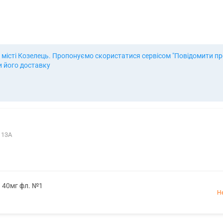
місті Козелець. Пропонуємо скористатися сервісом "Повідомити про
и його доставку
 13А
. 40мг фл. №1
Н