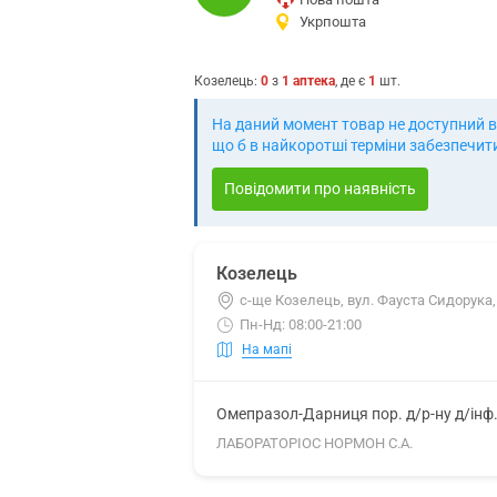
Укрпошта
Козелець
:
0
з
1
аптека
, де є
1
шт.
На даний момент товар не доступний в 
що б в найкоротші терміни забезпечит
Повідомити про наявність
Козелець
с-ще Козелець, вул. Фауста Сидорука,
Пн-Нд: 08:00-21:00
На мапі
Омепразол-Дарниця пор. д/р-ну д/інф
ЛАБОРАТОРІОС НОРМОН С.А.