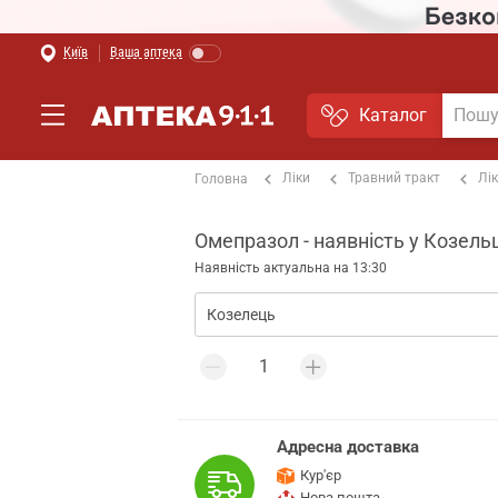
Київ
Ваша аптека
Каталог
Ліки
Травний тракт
Лі
Головна
Омепразол - наявність у Козель
Наявність актуальна на 13:30
Адресна доставка
Кур'єр
Нова пошта