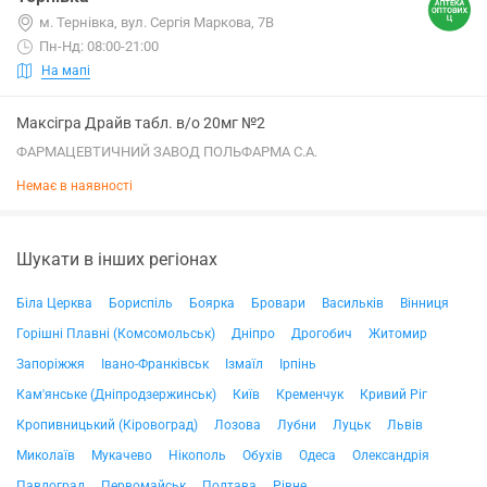
м. Тернівка, вул. Сергія Маркова, 7В
Пн-Нд: 08:00-21:00
На мапі
Максігра Драйв табл. в/о 20мг №2
ФАРМАЦЕВТИЧНИЙ ЗАВОД ПОЛЬФАРМА С.А.
Немає в наявності
Шукати в інших регіонах
Біла Церква
Бориспіль
Боярка
Бровари
Васильків
Вінниця
Горішні Плавні (Комсомольськ)
Дніпро
Дрогобич
Житомир
Запоріжжя
Івано-Франківськ
Ізмаїл
Ірпінь
Кам'янське (Дніпродзержинськ)
Київ
Кременчук
Кривий Ріг
Кропивницький (Кіровоград)
Лозова
Лубни
Луцьк
Львів
Миколаїв
Мукачево
Нікополь
Обухів
Одеса
Олександрія
Павлоград
Первомайськ
Полтава
Рівне