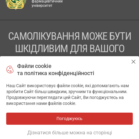
фармацевтичний
університет
САМОЛІКУВАННЯ МОЖЕ БУТИ
ШКІДЛИВИМ ДЛЯ ВАШОГО
ЗДОРОВ’Я
Файли cookie
та політика конфіденційності
ПЕРЕД ЗАСТОСУВАННЯМ ПРЕПАРАТУ ПРОКОНСУЛЬТУЙТЕСЬ
З ЛІКАРЕМ
Наш Сайт використовує файли cookie, які допомагають нам
✕
зробити Сайт більш швидким, зручним та функціональним.
ТОВ «АПТЕКА 911.ЮА» Код ЄДРПОУ 43631965.
Продовжуючи переглядати цей Сайт, Ви погоджуєтесь на
використання нами файлів cookie.
Відмова від відповідальності
© 2014-2026. Медична інформаційна система АПТЕКА911.ЮА
Погоджуюсь
Всі аптеки
на мапі
Розробка і підтримка сайту -
wu.ua
Дізнатися більше можна на сторінці