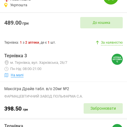
Укрпошта
489.00
До кошика
грн
Тернівка
:
1
з
2
аптеки
, де є
1
шт.
За наявністю
Тернівка 3
м. Тернівка, вул. Харківська, 26/7
Пн-Нд: 08:00-21:00
На мапі
Максігра Драйв табл. в/о 20мг №2
ФАРМАЦЕВТИЧНИЙ ЗАВОД ПОЛЬФАРМА С.А.
398.50
Забронювати
грн
Тернівка