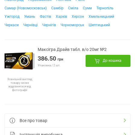
Самар (Новомосковськ)
Самбір
Сміла
Суми
Тернопіль
Ужгород
Умань
Фастів
Харків
Херсон
Хмельницький
Черкаси
Чернівці
Чернігів
Чорноморськ
Шептицький
Максігра Драйв табл. в/о 20мг №2
386.50
грн
До кошика
Упаковка / 2 шт.
Зовнішній вигляд
товару може
відрізнятися від
фотографії
Все про товар
Інструкція виробника