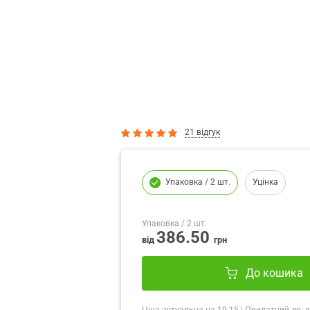
21 відгук
Упаковка
/ 2 шт.
Уцінка
Упаковка
/ 2 шт.
386.50
від
грн
До кошика
Ціна актуальна на
19:15
|
Придатний до:
л