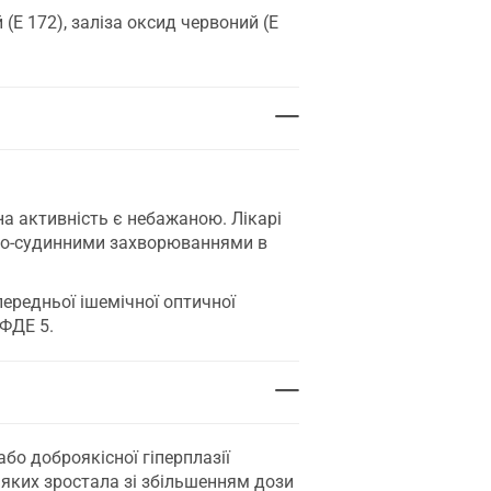
 (Е 172), заліза оксид червоний (Е
а активність є небажаною. Лікарі
цево-судинними захворюваннями в
передньої ішемічної оптичної
 ФДЕ 5.
бо доброякісної гіперплазії
я яких зростала зі збільшенням дози