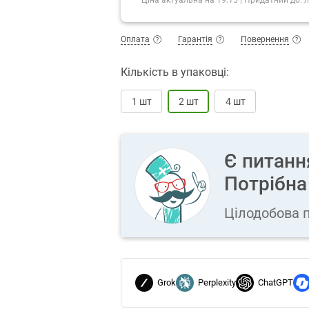
Оплата
Гарантія
Повернення
Кількість в упаковці:
1 шт
2 шт
4 шт
Є питанн
Потрібна
Цілодобова п
Grok
Perplexity
ChatGPT