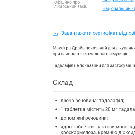
Офіційно про
лікарський засіб
Національний ка
Завантажити сертифікат відпові
Максігра Драйв показаний для лікування 
при наявності сексуальної стимуляції
Тадалафіл не показаний для застосуванн
Склад
діюча речовина: тадалафіл;
1 таблетка містить 20 мг тадала
допоміжні речовини:
ядро таблетки: лактози моногід
кроскармелоза, кремнію діоксид