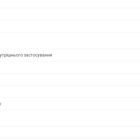
нутрішнього застосування
я