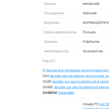
Ознака:
Імпортний
Походження:
Хімічний
Виробник:
ФАРМАЦЕВТИЧН
Країна виробництва:
Польша
Заявник:
Polpharma
Умови відпуску:
За рецептом
Код АТС
G
Засоби для лікування сечостатевої сист
G04
Засоби для лікування урологічних 
G04B
Засоби, що застосовуються в уроло
G04BE
Засоби, що застосовуються при ер
G04BE08
Тадалафіл
Номер РП
UA/18
Інструкція по 