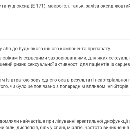
итану діоксид (Е 171), макрогол, тальк, заліза оксид жовтий
у або до будь-якого іншого компонента препарату.
оловікам із серцевими захворюваннями, для яких сексуальн
рцевий ризик сексуальної активності для пацієнтів із сер
 із втратою зору одного ока в результаті неартеріальної 
ого, чи було це пов’язано з попереднім впливом інгібіторів
омляли найчастіше при лікуванні еректильної дисфункції а
й біль, диспепсія, біль у спині, міалгія, частота виникненн