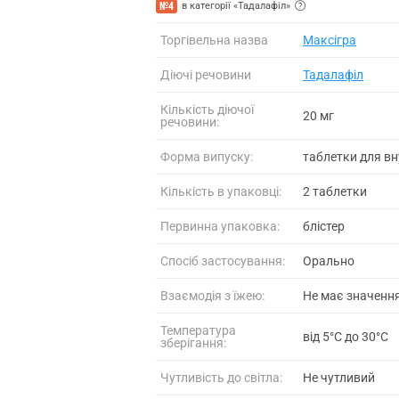
№4
в категорії «Тадалафіл»
Торгівельна назва
Максігра
Діючі речовини
Тадалафіл
Кількість діючої
20 мг
речовини:
Форма випуску:
таблетки для в
Кількість в упаковці:
2 таблетки
Первинна упаковка:
блістер
Спосіб застосування:
Орально
Взаємодія з їжею:
Не має значенн
Температура
від 5°C до 30°C
зберігання:
Чутливість до світла:
Не чутливий