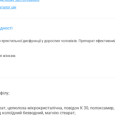
талог цін
дності
еректильної дисфункції у дорослих чоловіків. Препарат ефективний
я жінкам.
філу;
рат, целюлоза мікрокристалічна, повідон К 30, полоксамер
 колоїдний безводний, магнію стеарат;