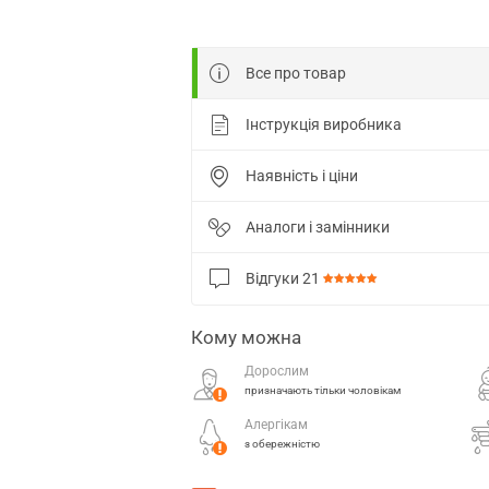
Все про товар
Інструкція виробника
Наявність і ціни
Аналоги і замінники
Відгуки
21
Кому можна
Дорослим
призначають тільки чоловікам
Алергікам
з обережністю