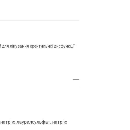
 для лікування еректильної дисфункції
, натрію лаурилсульфат, натрію