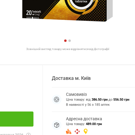
Зовнішній вигляд товару може відрізнятися від фотографії
Доставка
м.
Київ
Самовивіз
Ціна товару: від
386.50 грн
до
556.50 грн
В наявності у
56
з
185
аптек
Адресна доставка
Ціна товару:
489.00 грн
истопад 2026