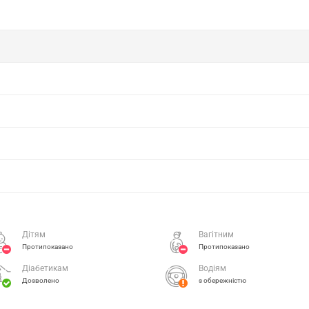
Дітям
Вагітним
Протипоказано
Протипоказано
Діабетикам
Водіям
Дозволено
з обережністю