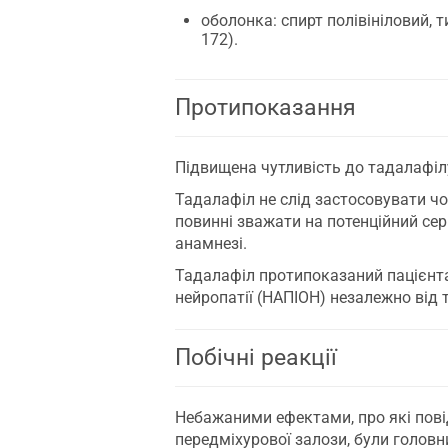
оболонка: спирт полівініловий, т
172).
Протипоказання
Підвищена чутливість до тадалафіл
Тадалафіл не слід застосовувати ч
повинні зважати на потенційний се
анамнезі.
Тадалафіл протипоказаний пацієнтам
нейропатії (НАПІОН) незалежно від т
Побічні реакції
Небажаними ефектами, про які повід
передміхурової залози, були головни