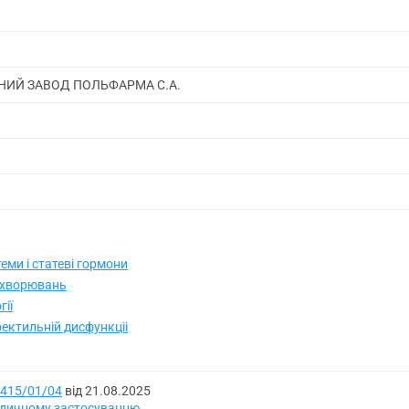
ИЙ ЗАВОД ПОЛЬФАРМА С.А.
еми і статеві гормони
захворювань
гії
ектильній дисфункціі
415/01/04
від 21.08.2025
медичному застосуванню