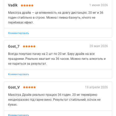
Vadik
1 июня 2026
Максігра драйв — це впевненість на довгу дистанцію. 20 мг и 36
годин стабільно в строю. Можна і пивка бахнуть, нічого не
перебиває ефект.
Комментировать
Gost_7
20 мая 2026
Всегда покупаю пачку на 2 шт по 20 мг. Беру драйв на все
праздники. Реально хватает на 36 часов. Можно пить алкоголь и
не париться за результат.
Комментировать
Gost_V
19 апреля 2026
Максігра Драйв реально працює 36 годин. 20 мг перевірено
неодноразово під гарне вино. Результат стабільний, осічок не
буває.
Комментировать