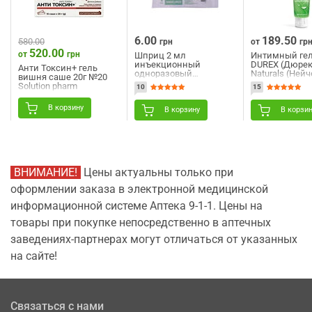
6.00
189.50
580.00
грн
от
гр
520.00
от
грн
Шприц 2 мл
Интимный гел
инъекционный
DUREX (Дюрек
Анти Токсин+ гель
одноразовый
Naturals (Ней
вишня саше 20г №20
трехкомпонентный
натуральных
Solution pharm
10
15
стерильный с 2 иглами
ингредиентов
23G (0,6 мм х 30 мм) и
красителей и
В корзину
24G (0,55 мм х 25 мм)
ароматизатор
В корзину
В корзи
Angelmed (АнгелМед) 1
(лубрикант) 1
шт
NEW
ВНИМАНИЕ!
Цены актуальны только при
оформлении заказа в электронной медицинской
информационной системе Аптека 9-1-1. Цены на
товары при покупке непосредственно в аптечных
заведениях-партнерах могут отличаться от указанных
на сайте!
Связаться с нами