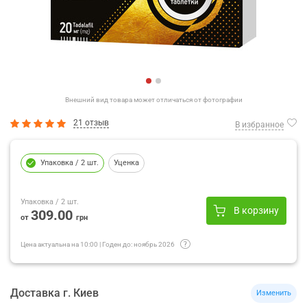
Внешний вид товара может отличаться от фотографии
21 отзыв
В избранное
Упаковка
/ 2 шт.
Уценка
Упаковка
/ 2 шт.
В корзину
309.00
от
грн
Цена актуальна на
10:00
|
Годен до:
ноябрь 2026
Доставка
г.
Киев
Изменить