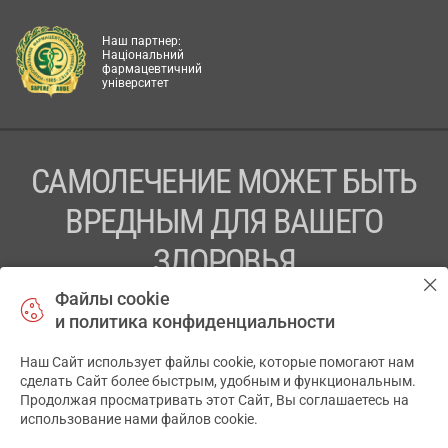
Наш партнер:
Національний
фармацевтичний
університет
САМОЛЕЧЕНИЕ МОЖЕТ БЫТЬ
ВРЕДНЫМ ДЛЯ ВАШЕГО
ЗДОРОВЬЯ
Файлы cookie
ПЕРЕД ПРИМЕНЕНИЕМ ПРЕПАРАТА
и политика конфиденциальности
ПРОКОНСУЛЬТИРУЙТЕСЬ С ВРАЧОМ
Наш Сайт использует файлы cookie, которые помогают нам
✕
ТОВ «АПТЕКА 911.ЮА» Код ЄДРПОУ 43631965.
сделать Сайт более быстрым, удобным и функциональным.
Продолжая просматривать этот Сайт, Вы соглашаетесь на
Отказ от ответственности
использование нами файлов cookie.
© 2014-2026. Медицинская информационная система