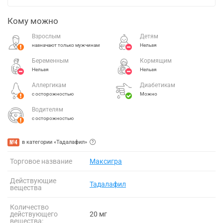
Кому можно
Взрослым
Детям
назначают только мужчинам
Нельзя
Беременным
Кормящим
Нельзя
Нельзя
Аллергикам
Диабетикам
с осторожностью
Можно
Водителям
с осторожностью
№4
в категории «Тадалафил»
Торговое название
Максигра
Действующие
Тадалафил
вещества
Количество
действующего
20 мг
вещества: